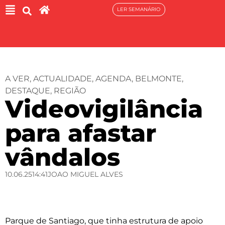
LER SEMANÁRIO
A VER
,
ACTUALIDADE
,
AGENDA
,
BELMONTE
,
DESTAQUE
,
REGIÃO
Videovigilância
para afastar
vândalos
10.06.25
14:41
JOAO MIGUEL ALVES
Parque de Santiago, que tinha estrutura de apoio