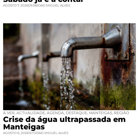
AGOSTO 7, 2026
09:38
JOAO MIGUEL ALVES
A VER
,
ACTUALIDADE
,
AGENDA
,
DESTAQUE
,
MANTEIGAS
,
REGIÃO
Crise da água ultrapassada em
Manteigas
AGOSTO 6, 2026
15:11
JOAO MIGUEL ALVES