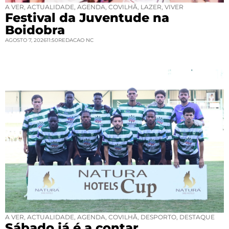
A VER
,
ACTUALIDADE
,
AGENDA
,
COVILHÃ
,
LAZER
,
VIVER
Festival da Juventude na
Boidobra
AGOSTO 7, 2026
11:50
REDACAO NC
A VER
,
ACTUALIDADE
,
AGENDA
,
COVILHÃ
,
DESPORTO
,
DESTAQUE
Sábado já é a contar