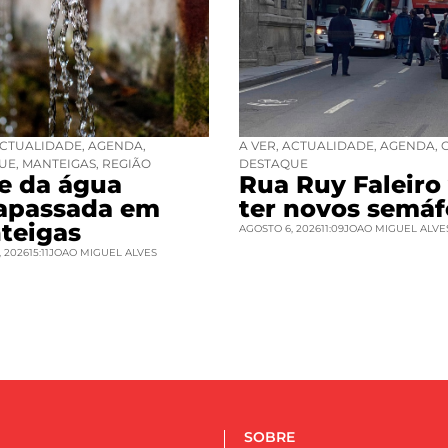
CTUALIDADE
,
AGENDA
,
A VER
,
ACTUALIDADE
,
AGENDA
,
UE
,
MANTEIGAS
,
REGIÃO
DESTAQUE
se da água
Rua Ruy Faleiro 
rapassada em
ter novos semáf
teigas
AGOSTO 6, 2026
11:09
JOAO MIGUEL ALVE
 2026
15:11
JOAO MIGUEL ALVES
SOBRE