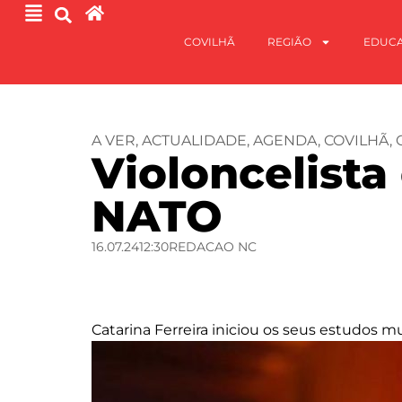
COVILHÃ
REGIÃO
EDUC
A VER
,
ACTUALIDADE
,
AGENDA
,
COVILHÃ
,
Violoncelista
NATO
16.07.24
12:30
REDACAO NC
Catarina Ferreira iniciou os seus estudos 