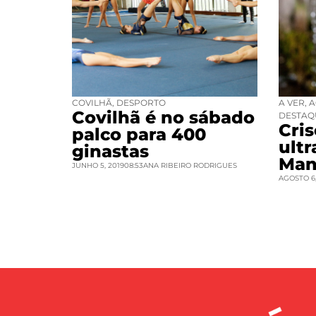
COVILHÃ
,
DESPORTO
A VER
,
A
Covilhã é no sábado
DESTAQ
Cri
palco para 400
ult
ginastas
Man
JUNHO 5, 2019
08:53
ANA RIBEIRO RODRIGUES
AGOSTO 6,