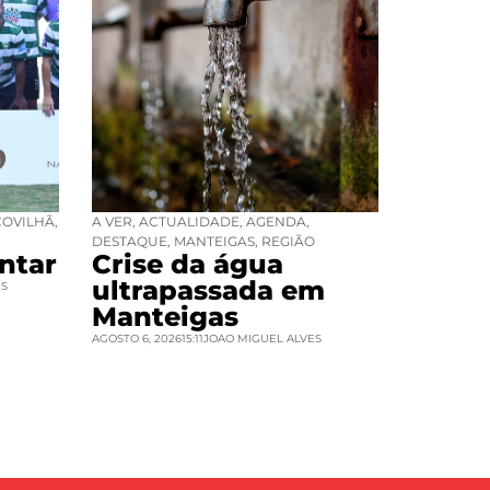
COVILHÃ
,
A VER
,
ACTUALIDADE
,
AGENDA
,
DESTAQUE
,
MANTEIGAS
,
REGIÃO
ntar
Crise da água
ultrapassada em
ES
Manteigas
AGOSTO 6, 2026
15:11
JOAO MIGUEL ALVES