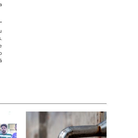
a
”
u
.
e
o
ã