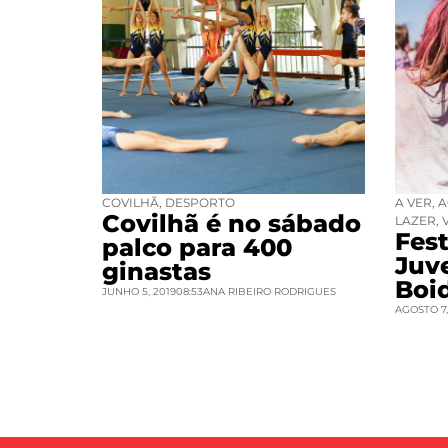
COVILHÃ
,
DESPORTO
A VER
,
A
Covilhã é no sábado
LAZER
,
Fest
palco para 400
Juv
ginastas
Boi
JUNHO 5, 2019
08:53
ANA RIBEIRO RODRIGUES
AGOSTO 7,