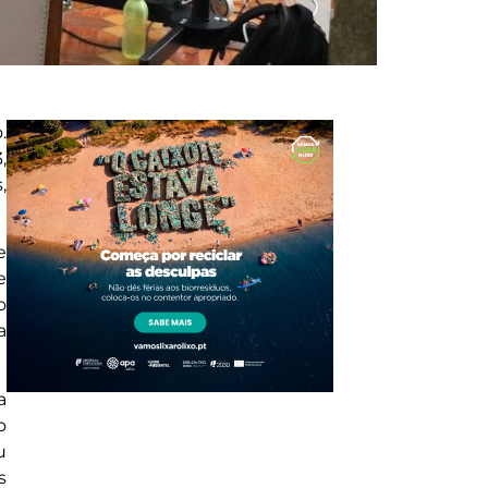
.
,
,
e
e
o
a
a
o
u
s