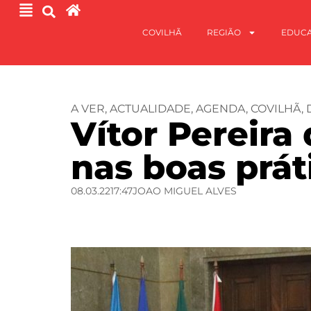
COVILHÃ
REGIÃO
EDUC
A VER
,
ACTUALIDADE
,
AGENDA
,
COVILHÃ
,
Vítor Pereira
nas boas prát
08.03.22
17:47
JOAO MIGUEL ALVES