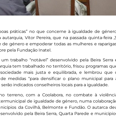
oas práticas” no que concerne à igualdade de género
utarquia, Vítor Pereira, que na passada quinta-feira ,3
e de género e empoderar todas as mulheres e raparigas
re pela Fundação Inatel.
um trabalho “notável” desenvolvido pela Beira Serra 
quia tem trabalhado no território, frisou programas qu
ociedade mais justa e equilibrada, e lembrou que 
 de medidas “para densificar o plano municipal para 
serão indicados conselheiros locais para a igualdade.
, no terreno, com a Coolabora, no combate à violênci
termunicipal de igualdade de género, numa colaboraçã
unicípios da Covilhã, Belmonte e Fundão. O autarca de
envolvido pela Beira Serra, Quarta Parede e município