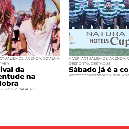
CTUALIDADE
,
AGENDA
,
COVILHÃ
,
A VER
,
ACTUALIDADE
,
AGENDA
,
VIVER
DESPORTO
,
DESTAQUE
ival da
Sábado já é a co
entude na
AGOSTO 7, 2026
09:38
JOAO MIGUEL ALV
dobra
 2026
11:50
REDACAO NC