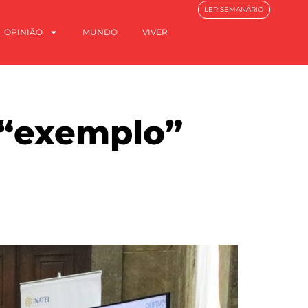
LER SEMANÁRIO
OPINIÃO
MUNDO
VIVER
é “exemplo”