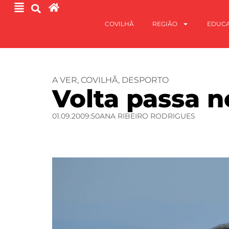
COVILHÃ
REGIÃO
EDUC
A VER
,
COVILHÃ
,
DESPORTO
Volta passa 
01.09.20
09:50
ANA RIBEIRO RODRIGUES