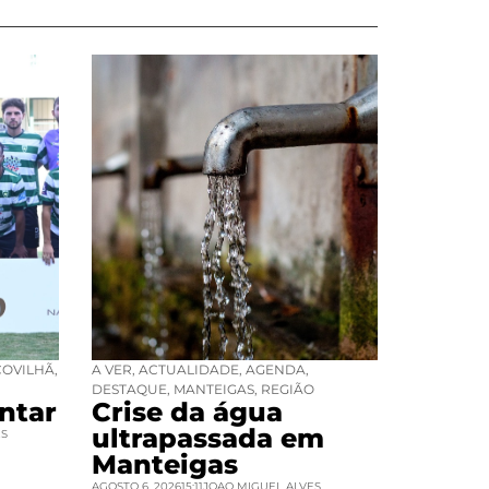
COVILHÃ
,
A VER
,
ACTUALIDADE
,
AGENDA
,
DESTAQUE
,
MANTEIGAS
,
REGIÃO
ntar
Crise da água
ultrapassada em
ES
Manteigas
AGOSTO 6, 2026
15:11
JOAO MIGUEL ALVES