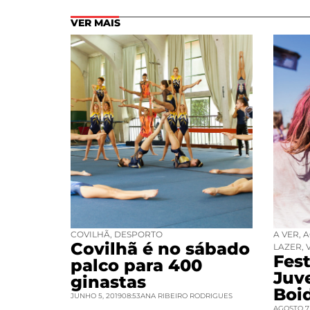
VER MAIS
COVILHÃ
,
DESPORTO
A VER
,
A
Covilhã é no sábado
LAZER
,
Fest
palco para 400
Juv
ginastas
Boi
JUNHO 5, 2019
08:53
ANA RIBEIRO RODRIGUES
AGOSTO 7,