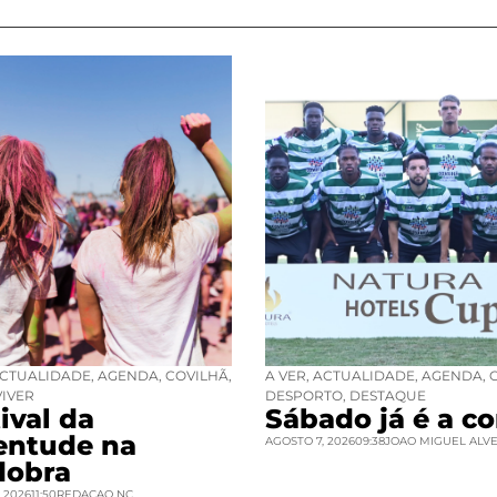
CTUALIDADE
,
AGENDA
,
COVILHÃ
,
A VER
,
ACTUALIDADE
,
AGENDA
,
VIVER
DESPORTO
,
DESTAQUE
ival da
Sábado já é a co
entude na
AGOSTO 7, 2026
09:38
JOAO MIGUEL ALV
dobra
 2026
11:50
REDACAO NC