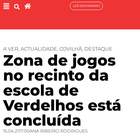
LER SEMANÁRIO
A VER
,
ACTUALIDADE
,
COVILHÃ
,
DESTAQUE
Zona de jogos
no recinto da
escola de
Verdelhos está
concluída
15.04.21
17:00
ANA RIBEIRO RODRIGUES