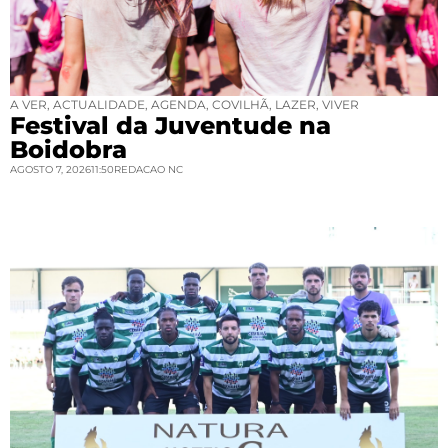
A VER
,
ACTUALIDADE
,
AGENDA
,
COVILHÃ
,
LAZER
,
VIVER
Festival da Juventude na
Boidobra
AGOSTO 7, 2026
11:50
REDACAO NC