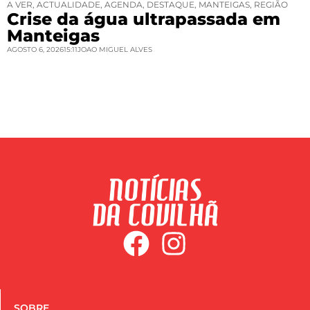
A VER
,
ACTUALIDADE
,
AGENDA
,
DESTAQUE
,
MANTEIGAS
,
REGIÃO
Crise da água ultrapassada em
Manteigas
AGOSTO 6, 2026
15:11
JOAO MIGUEL ALVES
SOBRE