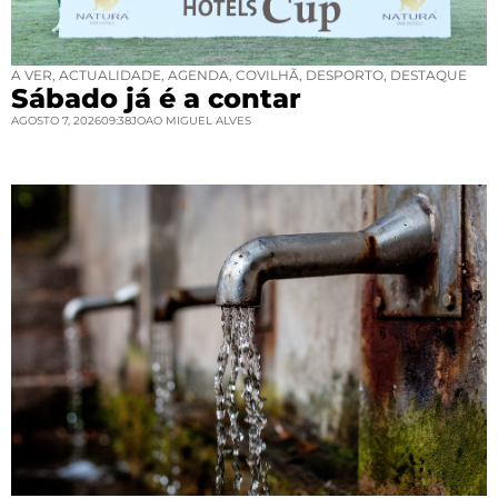
A VER
,
ACTUALIDADE
,
AGENDA
,
COVILHÃ
,
DESPORTO
,
DESTAQUE
Sábado já é a contar
AGOSTO 7, 2026
09:38
JOAO MIGUEL ALVES