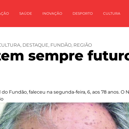
AÇÃO
SAÚDE
INOVAÇÃO
DESPORTO
CULTURA
CULTURA
,
DESTAQUE
,
FUNDÃO
,
REGIÃO
tem sempre futur
l do Fundão, faleceu na segunda-feira, 6, aos 78 anos. O
io