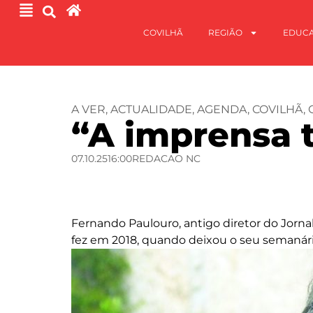
COVILHÃ
REGIÃO
EDUC
A VER
,
ACTUALIDADE
,
AGENDA
,
COVILHÃ
,
“A imprensa 
07.10.25
16:00
REDACAO NC
Fernando Paulouro, antigo diretor do Jorna
fez em 2018, quando deixou o seu semanár