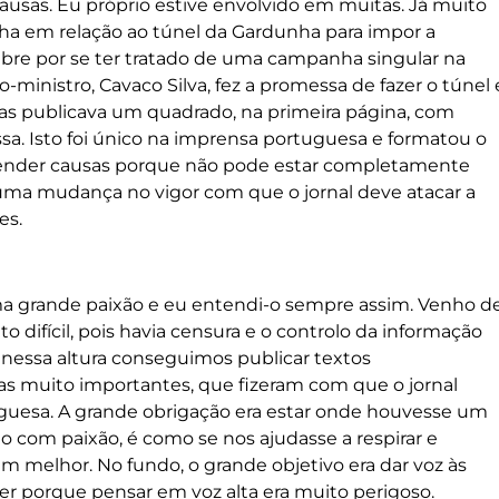
ausas. Eu próprio estive envolvido em muitas. Já muito
ha em relação ao túnel da Gardunha para impor a
lebre por se ter tratado de uma campanha singular na
ministro, Cavaco Silva, fez a promessa de fazer o túnel 
s publicava um quadrado, na primeira página, com
ssa. Isto foi único na imprensa portuguesa e formatou o
 defender causas porque não pode estar completamente
 uma mudança no vigor com que o jornal deve atacar a
es.
ma grande paixão e eu entendi-o sempre assim. Venho d
difícil, pois havia censura e o controlo da informação
nessa altura conseguimos publicar textos
s muito importantes, que fizeram com que o jornal
rtuguesa. A grande obrigação era estar onde houvesse um
to com paixão, é como se nos ajudasse a respirar e
em melhor. No fundo, o grande objetivo era dar voz às
r porque pensar em voz alta era muito perigoso.