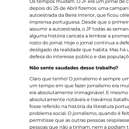
Os tempos mudam. O
JF
era um jornal de c
depois do 25 de Abril fizemos uma campan
autoestrada da Beira Interior, que ficou cé
imprensa portuguesa. Desde que o primeiro-
assumir a autoestrada, o
JF
todas as semana
alguma história caricata a lembrar a prome
rosto do jornal. Hoje o jornal continua a
desligado da realidade que habita. Mas há
defesa do interesse público e das populaçõ
Não sente saudades desse trabalho?
Claro que tenho! O jornalismo é sempre u
um tempo em que fazer jornalismo era muito 
era absolutamente inimaginável. E mesmo 
absolutamente notáveis e travámos batalha
fosse referido na história da literatura po
problema social. O jornalismo, quando é fei
permitisse que as outras pessoas respirass
pessoas que não a tinham, nem a podiam te