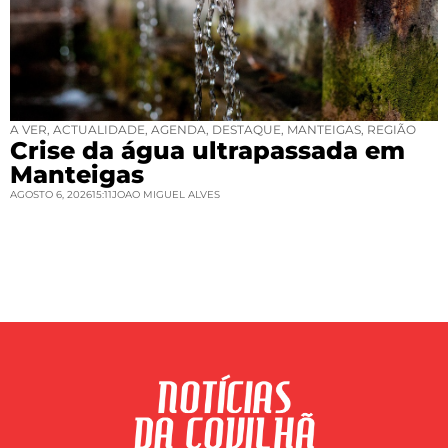
A VER
,
ACTUALIDADE
,
AGENDA
,
DESTAQUE
,
MANTEIGAS
,
REGIÃO
Crise da água ultrapassada em
Manteigas
AGOSTO 6, 2026
15:11
JOAO MIGUEL ALVES