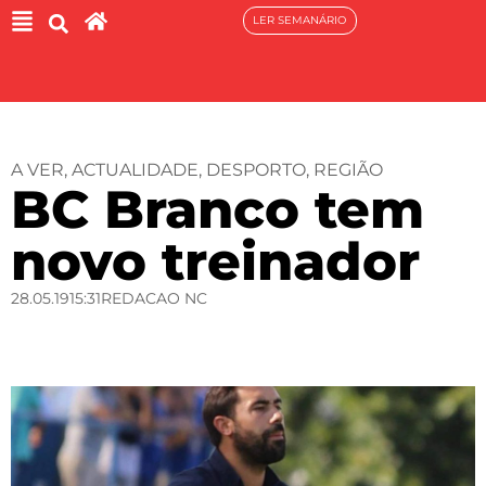
LER SEMANÁRIO
A VER
,
ACTUALIDADE
,
DESPORTO
,
REGIÃO
BC Branco tem
novo treinador
28.05.19
15:31
REDACAO NC