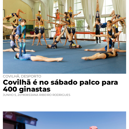
COVILHÃ
,
DESPORTO
Covilhã é no sábado palco para
400 ginastas
JUNHO 5, 2019
08:53
ANA RIBEIRO RODRIGUES