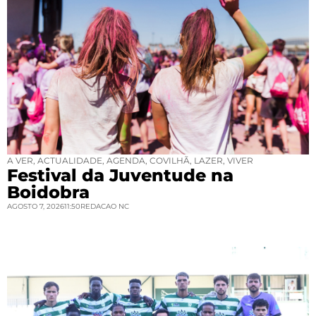
A VER
,
ACTUALIDADE
,
AGENDA
,
COVILHÃ
,
LAZER
,
VIVER
Festival da Juventude na
Boidobra
AGOSTO 7, 2026
11:50
REDACAO NC