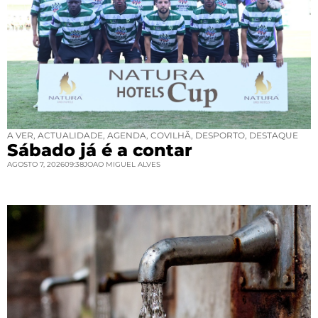
A VER
,
ACTUALIDADE
,
AGENDA
,
COVILHÃ
,
DESPORTO
,
DESTAQUE
Sábado já é a contar
AGOSTO 7, 2026
09:38
JOAO MIGUEL ALVES