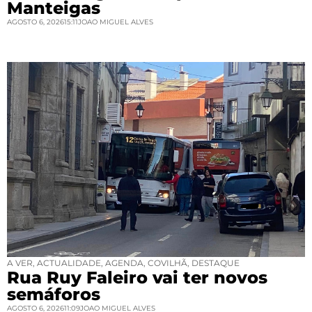
Manteigas
AGOSTO 6, 2026
15:11
JOAO MIGUEL ALVES
A VER
,
ACTUALIDADE
,
AGENDA
,
COVILHÃ
,
DESTAQUE
Rua Ruy Faleiro vai ter novos
semáforos
AGOSTO 6, 2026
11:09
JOAO MIGUEL ALVES