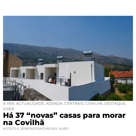
A VER
,
ACTUALIDADE
,
AGENDA
,
CENTRAIS
,
COVILHÃ
,
DESTAQUE
,
VIVER
Há 37 “novas” casas para morar
na Covilhã
AGOSTO 5, 2026
09:51
JOAO MIGUEL ALVES