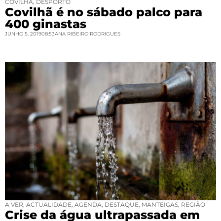
COVILHÃ
,
DESPORTO
Covilhã é no sábado palco para
400 ginastas
JUNHO 5, 2019
08:53
ANA RIBEIRO RODRIGUES
A VER
,
ACTUALIDADE
,
AGENDA
,
DESTAQUE
,
MANTEIGAS
,
REGIÃO
Crise da água ultrapassada em