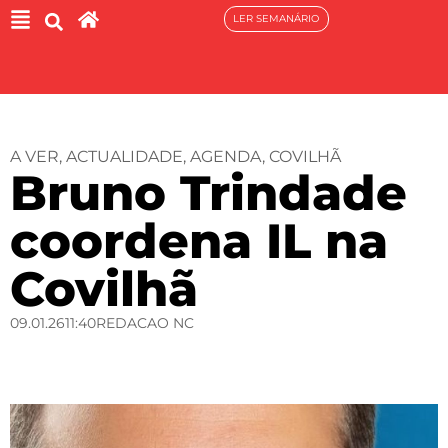
LER SEMANÁRIO
A VER
,
ACTUALIDADE
,
AGENDA
,
COVILHÃ
Bruno Trindade
coordena IL na
Covilhã
09.01.26
11:40
REDACAO NC