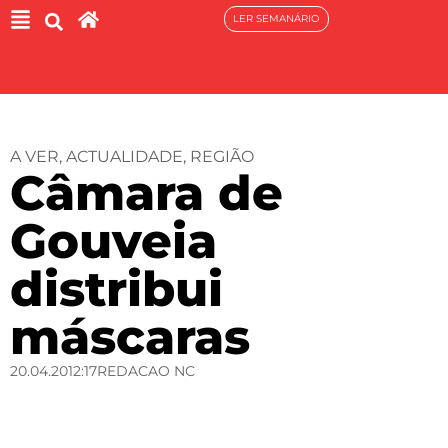
LER SEMANÁRIO
A VER
,
ACTUALIDADE
,
REGIÃO
Câmara de
Gouveia
distribui
máscaras
20.04.20
12:17
REDACAO NC