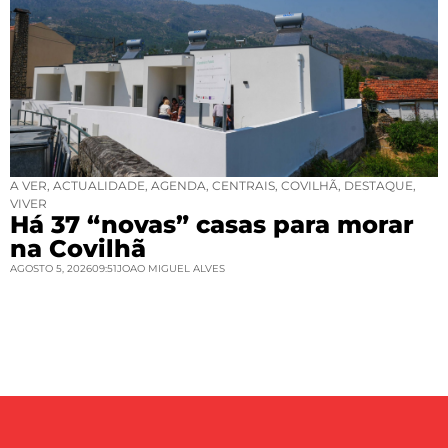
A VER
,
ACTUALIDADE
,
AGENDA
,
CENTRAIS
,
COVILHÃ
,
DESTAQUE
,
VIVER
Há 37 “novas” casas para morar
na Covilhã
AGOSTO 5, 2026
09:51
JOAO MIGUEL ALVES