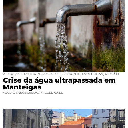
A VER
,
ACTUALIDADE
,
AGENDA
,
DESTAQUE
,
MANTEIGAS
,
REGIÃO
Crise da água ultrapassada em
Manteigas
AGOSTO 6, 2026
15:11
JOAO MIGUEL ALVES