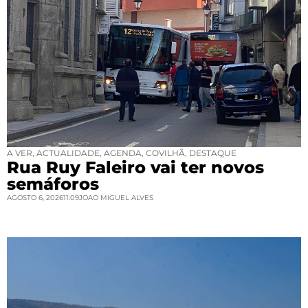
A VER
,
ACTUALIDADE
,
AGENDA
,
COVILHÃ
,
DESTAQUE
Rua Ruy Faleiro vai ter novos
semáforos
AGOSTO 6, 2026
11:09
JOAO MIGUEL ALVES