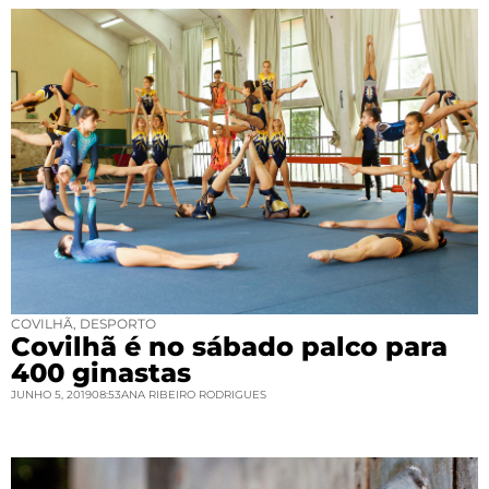
COVILHÃ
,
DESPORTO
Covilhã é no sábado palco para
400 ginastas
JUNHO 5, 2019
08:53
ANA RIBEIRO RODRIGUES