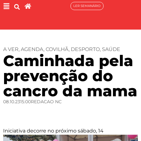
LER SEMANÁRIO
A VER
,
AGENDA
,
COVILHÃ
,
DESPORTO
,
SAÚDE
Caminhada pela
prevenção do
cancro da mama
08.10.23
15:00
REDACAO NC
Iniciativa decorre no próximo sábado, 14