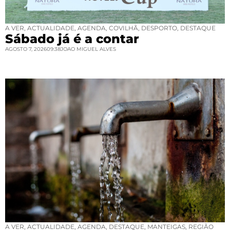
A VER
,
ACTUALIDADE
,
AGENDA
,
COVILHÃ
,
DESPORTO
,
DESTAQUE
Sábado já é a contar
AGOSTO 7, 2026
09:38
JOAO MIGUEL ALVES
A VER
,
ACTUALIDADE
,
AGENDA
,
DESTAQUE
,
MANTEIGAS
,
REGIÃO