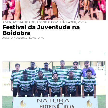
A VER
,
ACTUALIDADE
,
AGENDA
,
COVILHÃ
,
LAZER
,
VIVER
Festival da Juventude na
Boidobra
AGOSTO 7, 2026
11:50
REDACAO NC