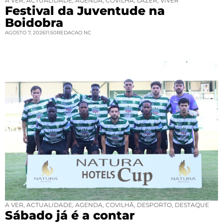
A VER
,
ACTUALIDADE
,
AGENDA
,
COVILHÃ
,
LAZER
,
VIVER
Festival da Juventude na
Boidobra
AGOSTO 7, 2026
11:50
REDACAO NC
A VER
,
ACTUALIDADE
,
AGENDA
,
COVILHÃ
,
DESPORTO
,
DESTAQUE
Sábado já é a contar