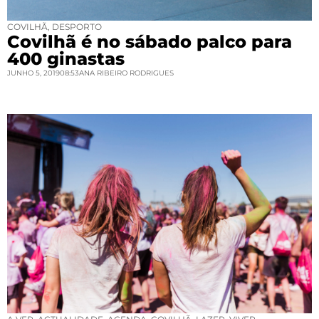
COVILHÃ
,
DESPORTO
Covilhã é no sábado palco para
400 ginastas
JUNHO 5, 2019
08:53
ANA RIBEIRO RODRIGUES