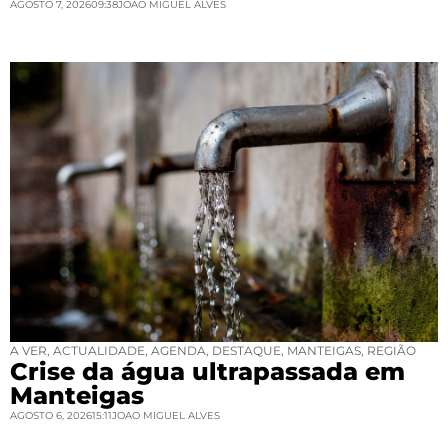
AGOSTO 7, 2026
09:38
JOAO MIGUEL ALVES
A VER
,
ACTUALIDADE
,
AGENDA
,
DESTAQUE
,
MANTEIGAS
,
REGIÃO
Crise da água ultrapassada em
Manteigas
AGOSTO 6, 2026
15:11
JOAO MIGUEL ALVES