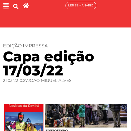
LER SEMANÁRIO
EDIÇÃO IMPRESSA
Capa edição
17/03/22
21.03.22
10:27
JOAO MIGUEL ALVES