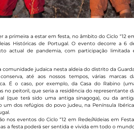
er a primeira a estar em festa, no âmbito do Ciclo “12 e
eias Históricas de Portugal. O evento decorre a 6 d
to actual de pandemia, com participação limitada 
a comunidade judaica nesta aldeia do distrito da Guarda
 conserva, até aos nossos tempos, várias marcas d
a. É o caso, por exemplo, da Casa do Rabino (um
 no peitoril, que seria a residência do representante d
al (que terá sido uma antiga sinagoga), ou da antig
ido um dos refúgios do povo judeu, na Península Ibérica
ugal.
ção nos eventos do Ciclo “12 em Rede/Aldeias em Festa
 “mas a festa poderá ser sentida e vivida em todo o mundo