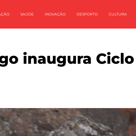
AÇÃO
SAÚDE
INOVAÇÃO
DESPORTO
CULTURA
igo inaugura Cicl