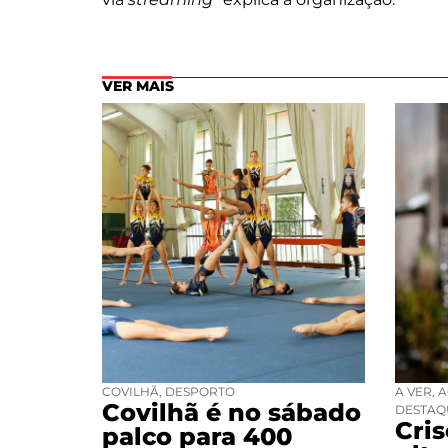
VER MAIS
COVILHÃ
,
DESPORTO
A VER
,
A
Covilhã é no sábado
DESTAQ
Cri
palco para 400