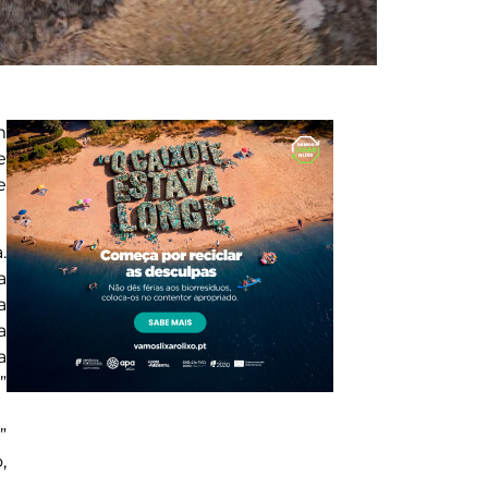
m
e
e
.
a
a
a
a
”
”
,