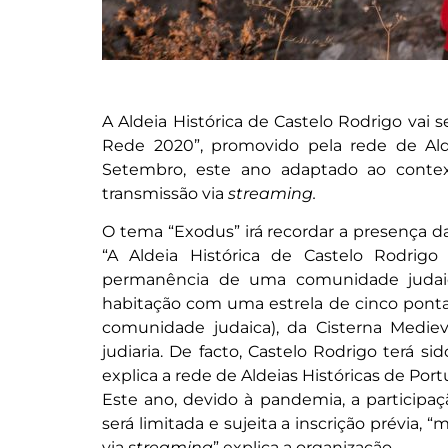
A Aldeia Histórica de Castelo Rodrigo vai s
Rede 2020”, promovido pela rede de Ald
Setembro, este ano adaptado ao contex
transmissão via
streaming.
O tema “Exodus” irá recordar a presença d
“A Aldeia Histórica de Castelo Rodrigo
permanência de uma comunidade judaic
habitação com uma estrela de cinco pontas
comunidade judaica), da Cisterna Mediev
judiaria. De facto, Castelo Rodrigo terá s
explica a rede de Aldeias Históricas de Port
Este ano, devido à pandemia, a participa
será limitada e sujeita a inscrição prévia,
via
streaming
” explica a organização.