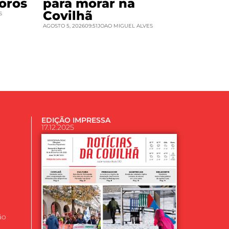
oros
para morar na
Covilhã
S
AGOSTO 5, 2026
09:51
JOAO MIGUEL ALVES
EDIÇÃO IMPRESSA
17.12.2025
ão