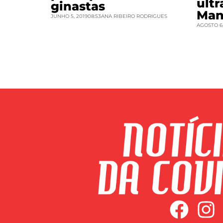
ult
ginastas
Man
JUNHO 5, 2019
08:53
ANA RIBEIRO RODRIGUES
AGOSTO 6,