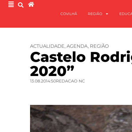
COVILHÃ
REGIÃO
EDUC
ACTUALIDADE
,
AGENDA
,
REGIÃO
Castelo Rodr
2020”
13.08.20
14:50
REDACAO NC