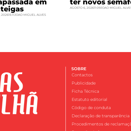
rapassada em
ter novos semáf
teigas
AGOSTO 6, 2026
11:09
JOAO MIGUEL ALVE
 2026
15:11
JOAO MIGUEL ALVES
SOBRE
Contactos
Publicidade
Ficha Técnica
Estatuto editorial
Código de conduta
Declaração de transparência
Procedimentos de reclamaç