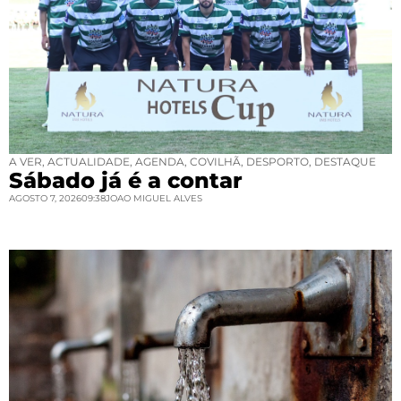
A VER
,
ACTUALIDADE
,
AGENDA
,
COVILHÃ
,
DESPORTO
,
DESTAQUE
Sábado já é a contar
AGOSTO 7, 2026
09:38
JOAO MIGUEL ALVES