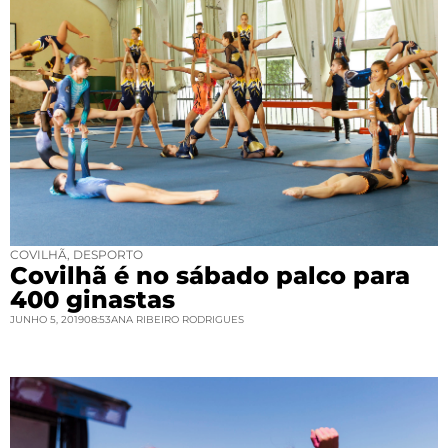
COVILHÃ
,
DESPORTO
Covilhã é no sábado palco para
400 ginastas
JUNHO 5, 2019
08:53
ANA RIBEIRO RODRIGUES