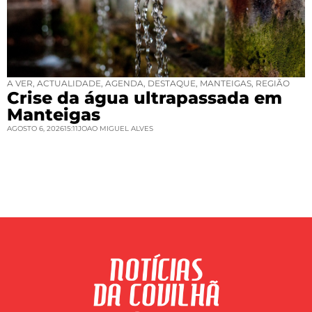
A VER
,
ACTUALIDADE
,
AGENDA
,
DESTAQUE
,
MANTEIGAS
,
REGIÃO
Crise da água ultrapassada em
Manteigas
AGOSTO 6, 2026
15:11
JOAO MIGUEL ALVES