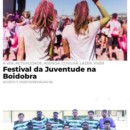
A VER
,
ACTUALIDADE
,
AGENDA
,
COVILHÃ
,
LAZER
,
VIVER
Festival da Juventude na
Boidobra
AGOSTO 7, 2026
11:50
REDACAO NC