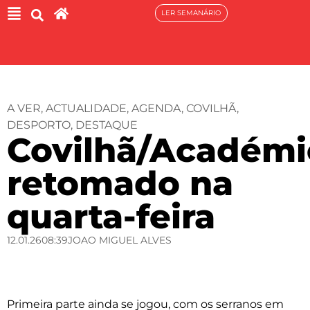
LER SEMANÁRIO
A VER
,
ACTUALIDADE
,
AGENDA
,
COVILHÃ
,
DESPORTO
,
DESTAQUE
Covilhã/Académi
retomado na
quarta-feira
12.01.26
08:39
JOAO MIGUEL ALVES
Primeira parte ainda se jogou, com os serranos em