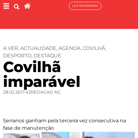
LER SEMANÁRIO
A VER
,
ACTUALIDADE
,
AGENDA
,
COVILHÃ
,
DESPORTO
,
DESTAQUE
Covilhã
imparável
28.02.26
17:42
REDACAO NC
Serranos ganham pela terceira vez consecutiva na
fase de manutenção