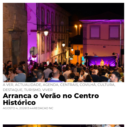
A VER
,
ACTUALIDADE
,
AGENDA
,
CENTRAIS
,
COVILHÃ
,
CULTURA
,
DESTAQUE
,
TURISMO
,
VIVER
Arranca o Verão no Centro
Histórico
AGOSTO 4, 2026
13:44
REDACAO NC