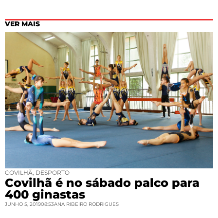
VER MAIS
COVILHÃ
,
DESPORTO
Covilhã é no sábado palco para
400 ginastas
JUNHO 5, 2019
08:53
ANA RIBEIRO RODRIGUES