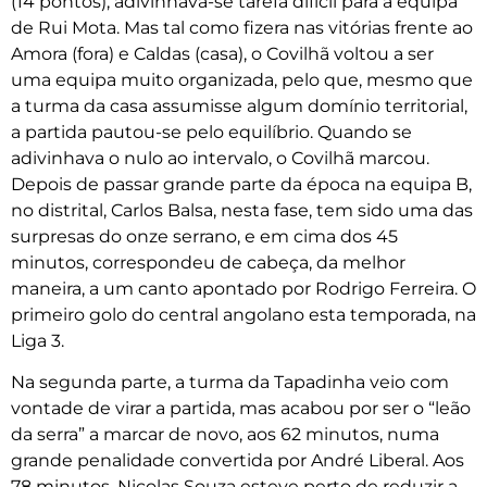
(14 pontos), adivinhava-se tarefa difícil para a equipa
de Rui Mota. Mas tal como fizera nas vitórias frente ao
Amora (fora) e Caldas (casa), o Covilhã voltou a ser
uma equipa muito organizada, pelo que, mesmo que
a turma da casa assumisse algum domínio territorial,
a partida pautou-se pelo equilíbrio. Quando se
adivinhava o nulo ao intervalo, o Covilhã marcou.
Depois de passar grande parte da época na equipa B,
no distrital, Carlos Balsa, nesta fase, tem sido uma das
surpresas do onze serrano, e em cima dos 45
minutos, correspondeu de cabeça, da melhor
maneira, a um canto apontado por Rodrigo Ferreira. O
primeiro golo do central angolano esta temporada, na
Liga 3.
Na segunda parte, a turma da Tapadinha veio com
vontade de virar a partida, mas acabou por ser o “leão
da serra” a marcar de novo, aos 62 minutos, numa
grande penalidade convertida por André Liberal. Aos
78 minutos, Nicolas Souza esteve perto de reduzir a