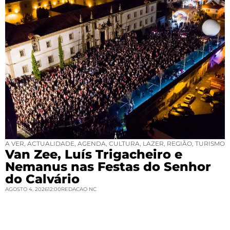
A VER
,
ACTUALIDADE
,
AGENDA
,
CULTURA
,
LAZER
,
REGIÃO
,
TURISMO
Van Zee, Luís Trigacheiro e
Nemanus nas Festas do Senhor
do Calvário
AGOSTO 4, 2026
12:00
REDACAO NC