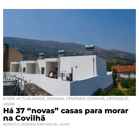
A VER
,
ACTUALIDADE
,
AGENDA
,
CENTRAIS
,
COVILHÃ
,
DESTAQUE
,
VIVER
Há 37 “novas” casas para morar
na Covilhã
AGOSTO 5, 2026
09:51
JOAO MIGUEL ALVES