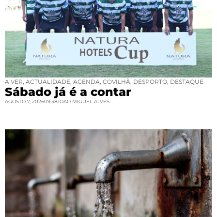
A VER
,
ACTUALIDADE
,
AGENDA
,
COVILHÃ
,
DESPORTO
,
DESTAQUE
Sábado já é a contar
AGOSTO 7, 2026
09:38
JOAO MIGUEL ALVES