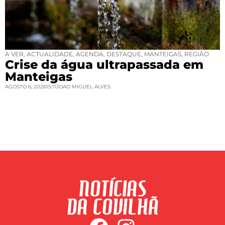
A VER
,
ACTUALIDADE
,
AGENDA
,
DESTAQUE
,
MANTEIGAS
,
REGIÃO
Crise da água ultrapassada em
Manteigas
AGOSTO 6, 2026
15:11
JOAO MIGUEL ALVES