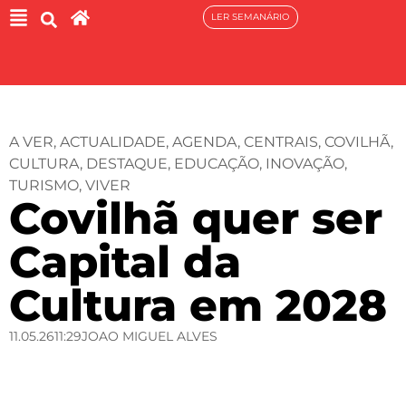
LER SEMANÁRIO
A VER
,
ACTUALIDADE
,
AGENDA
,
CENTRAIS
,
COVILHÃ
,
CULTURA
,
DESTAQUE
,
EDUCAÇÃO
,
INOVAÇÃO
,
TURISMO
,
VIVER
Covilhã quer ser
Capital da
Cultura em 2028
11.05.26
11:29
JOAO MIGUEL ALVES