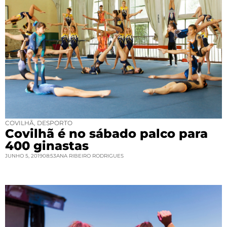
COVILHÃ
,
DESPORTO
Covilhã é no sábado palco para
400 ginastas
JUNHO 5, 2019
08:53
ANA RIBEIRO RODRIGUES