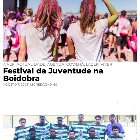
A VER
,
ACTUALIDADE
,
AGENDA
,
COVILHÃ
,
LAZER
,
VIVER
Festival da Juventude na
Boidobra
AGOSTO 7, 2026
11:50
REDACAO NC