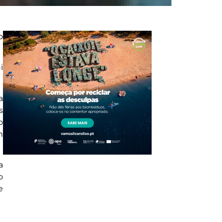
o
i
a
s
o
m
a
o
e