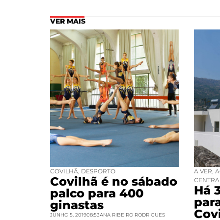
VER MAIS
COVILHÃ
,
DESPORTO
A VER
,
A
Covilhã é no sábado
CENTRA
Há 
palco para 400
par
ginastas
Cov
JUNHO 5, 2019
08:53
ANA RIBEIRO RODRIGUES