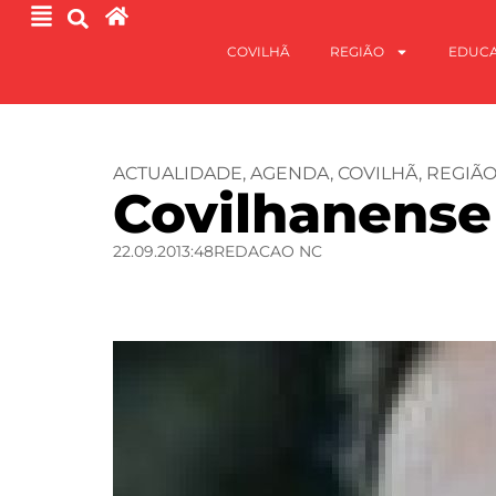
COVILHÃ
REGIÃO
EDUC
ACTUALIDADE
,
AGENDA
,
COVILHÃ
,
REGIÃ
Covilhanense 
22.09.20
13:48
REDACAO NC