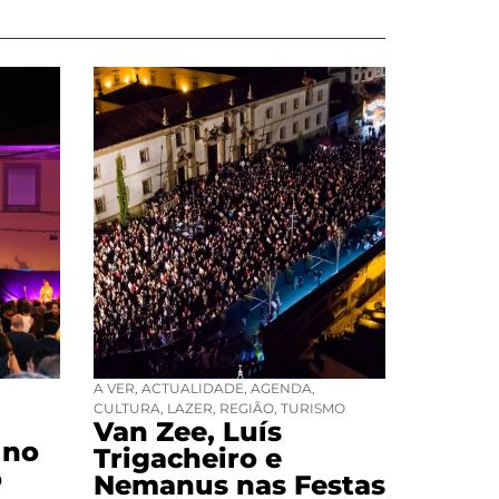
A VER
,
ACTUALIDADE
,
AGENDA
,
CULTURA
,
LAZER
,
REGIÃO
,
TURISMO
Van Zee, Luís
 no
Trigacheiro e
o
Nemanus nas Festas