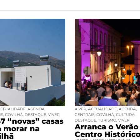
CTUALIDADE
,
AGENDA
,
A VER
,
ACTUALIDADE
,
AGENDA
,
IS
,
COVILHÃ
,
DESTAQUE
,
VIVER
CENTRAIS
,
COVILHÃ
,
CULTURA
,
37 “novas” casas
DESTAQUE
,
TURISMO
,
VIVER
Arranca o Verão
a morar na
Centro Históric
ilhã