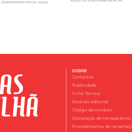
AGOSTO 4, 2026
13:44
REDACAO NC
 2026
09:51
JOAO MIGUEL ALVES
SOBRE
Contactos
Publicidade
Ficha Técnica
Estatuto editorial
Código de conduta
Declaração de transparência
Procedimentos de reclamaç