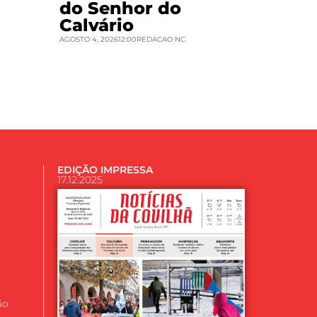
do Senhor do
Calvário
AGOSTO 4, 2026
12:00
REDACAO NC
EDIÇÃO IMPRESSA
17.12.2025
ão