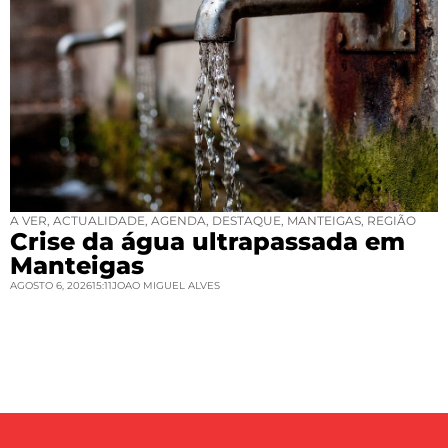
A VER
,
ACTUALIDADE
,
AGENDA
,
DESTAQUE
,
MANTEIGAS
,
REGIÃO
Crise da água ultrapassada em
Manteigas
AGOSTO 6, 2026
15:11
JOAO MIGUEL ALVES