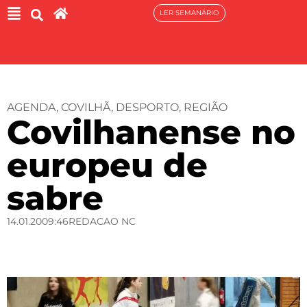
LER SEMANÁRIO
AGENDA
,
COVILHÃ
,
DESPORTO
,
REGIÃO
Covilhanense no
europeu de
sabre
14.01.20
09:46
REDACAO NC