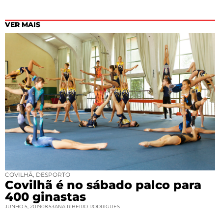
VER MAIS
COVILHÃ
,
DESPORTO
Covilhã é no sábado palco para
400 ginastas
JUNHO 5, 2019
08:53
ANA RIBEIRO RODRIGUES