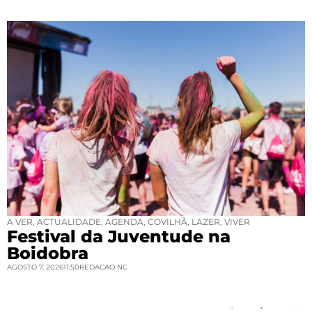
A VER
,
ACTUALIDADE
,
AGENDA
,
COVILHÃ
,
LAZER
,
VIVER
Festival da Juventude na
Boidobra
AGOSTO 7, 2026
11:50
REDACAO NC