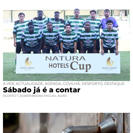
A VER
,
ACTUALIDADE
,
AGENDA
,
COVILHÃ
,
DESPORTO
,
DESTAQUE
Sábado já é a contar
AGOSTO 7, 2026
09:38
JOAO MIGUEL ALVES