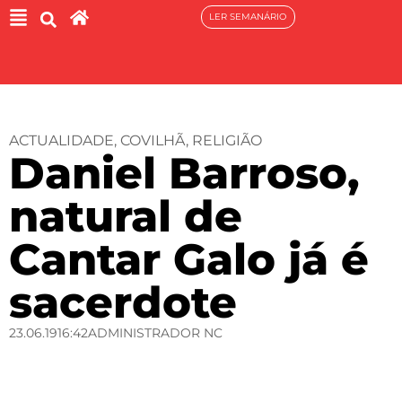
LER SEMANÁRIO
ACTUALIDADE
,
COVILHÃ
,
RELIGIÃO
Daniel Barroso,
natural de
Cantar Galo já é
sacerdote
23.06.19
16:42
ADMINISTRADOR NC