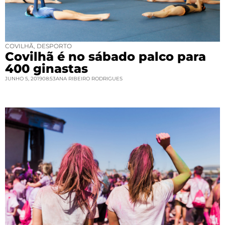
COVILHÃ
,
DESPORTO
Covilhã é no sábado palco para
400 ginastas
JUNHO 5, 2019
08:53
ANA RIBEIRO RODRIGUES