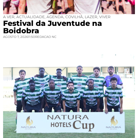
A VER
,
ACTUALIDADE
,
AGENDA
,
COVILHÃ
,
LAZER
,
VIVER
Festival da Juventude na
Boidobra
AGOSTO 7, 2026
11:50
REDACAO NC