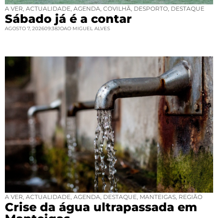
A VER
,
ACTUALIDADE
,
AGENDA
,
COVILHÃ
,
DESPORTO
,
DESTAQUE
Sábado já é a contar
AGOSTO 7, 2026
09:38
JOAO MIGUEL ALVES
A VER
,
ACTUALIDADE
,
AGENDA
,
DESTAQUE
,
MANTEIGAS
,
REGIÃO
Crise da água ultrapassada em