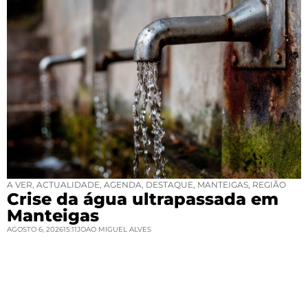
A VER
,
ACTUALIDADE
,
AGENDA
,
DESTAQUE
,
MANTEIGAS
,
REGIÃO
Crise da água ultrapassada em
Manteigas
AGOSTO 6, 2026
15:11
JOAO MIGUEL ALVES