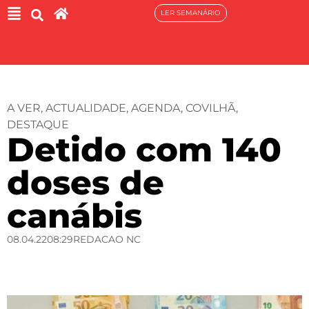
LER SEMANÁRIO
A VER
,
ACTUALIDADE
,
AGENDA
,
COVILHÃ
,
DESTAQUE
Detido com 140
doses de
canábis
08.04.22
08:29
REDACAO NC