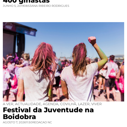
400 ginastas
JUNHO 5, 2019
08:53
ANA RIBEIRO RODRIGUES
A VER
,
ACTUALIDADE
,
AGENDA
,
COVILHÃ
,
LAZER
,
VIVER
Festival da Juventude na
Boidobra
AGOSTO 7, 2026
11:50
REDACAO NC