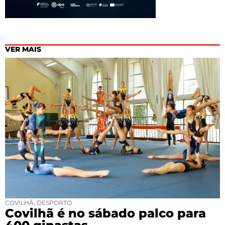
VER MAIS
COVILHÃ
,
DESPORTO
Covilhã é no sábado palco para