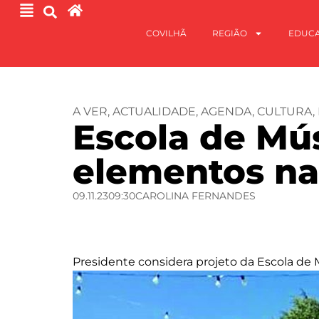
COVILHÃ
REGIÃO
EDUC
A VER
,
ACTUALIDADE
,
AGENDA
,
CULTURA
,
Escola de Mús
elementos na
09.11.23
09:30
CAROLINA FERNANDES
Presidente considera projeto da Escola de 