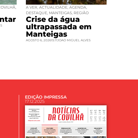
COVILHÃ
,
A VER
,
ACTUALIDADE
,
AGENDA
,
DESTAQUE
,
MANTEIGAS
,
REGIÃO
ntar
Crise da água
ultrapassada em
ES
Manteigas
AGOSTO 6, 2026
15:11
JOAO MIGUEL ALVES
EDIÇÃO IMPRESSA
17.12.2025