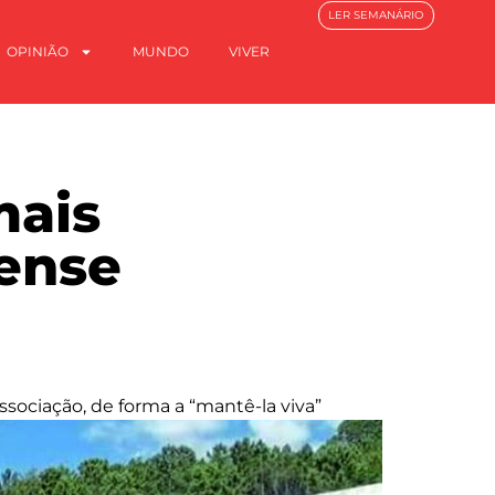
LER SEMANÁRIO
OPINIÃO
MUNDO
VIVER
mais
tense
sociação, de forma a “mantê-la viva”