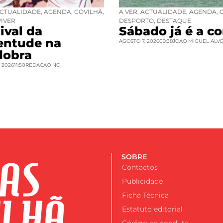
CTUALIDADE
,
AGENDA
,
COVILHÃ
,
A VER
,
ACTUALIDADE
,
AGENDA
,
VIVER
DESPORTO
,
DESTAQUE
ival da
Sábado já é a co
entude na
AGOSTO 7, 2026
09:38
JOAO MIGUEL ALV
dobra
 2026
11:50
REDACAO NC
SOBRE
Contactos
Publicidade
Ficha Técnica
Estatuto editorial