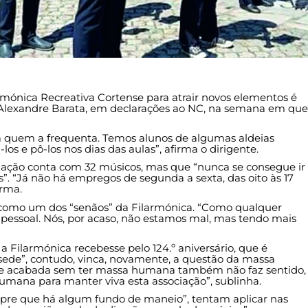
rmónica Recreativa Cortense para atrair novos elementos é
 Alexandre Barata, em declarações ao NC, na semana em que
ra quem a frequenta. Temos alunos de algumas aldeias
os e pô-los nos dias das aulas”, afirma o dirigente.
ciação conta com 32 músicos, mas que “nunca se consegue ir
. “Já não há empregos de segunda a sexta, das oito às 17
irma.
como um dos “senãos” da Filarmónica. “Como qualquer
e pessoal. Nós, por acaso, não estamos mal, mas tendo mais
 Filarmónica recebesse pelo 124.º aniversário, que é
da sede”, contudo, vinca, novamente, a questão da massa
ede acabada sem ter massa humana também não faz sentido,
umana para manter viva esta associação”, sublinha.
mpre que há algum fundo de maneio”, tentam aplicar nas