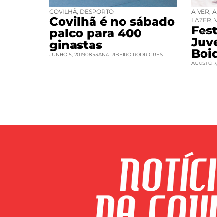
COVILHÃ
,
DESPORTO
A VER
,
A
Covilhã é no sábado
LAZER
,
Fest
palco para 400
Juv
ginastas
Boi
JUNHO 5, 2019
08:53
ANA RIBEIRO RODRIGUES
AGOSTO 7,