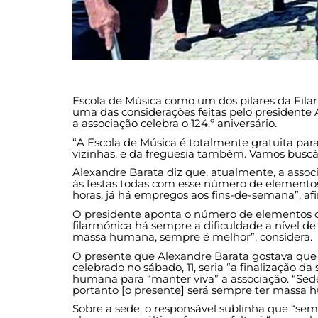
Escola de Música como um dos pilares da Fila
uma das considerações feitas pelo presidente
a associação celebra o 124.º aniversário.
“A Escola de Música é totalmente gratuita pa
vizinhas, e da freguesia também. Vamos buscá-l
Alexandre Barata diz que, atualmente, a asso
às festas todas com esse número de elementos”
horas, já há empregos aos fins-de-semana”, af
O presidente aponta o número de elementos 
filarmónica há sempre a dificuldade a nível d
massa humana, sempre é melhor”, considera.
O presente que Alexandre Barata gostava que a
celebrado no sábado, 11, seria “a finalização 
humana para “manter viva” a associação. “S
portanto [o presente] será sempre ter massa h
Sobre a sede, o responsável sublinha que “se