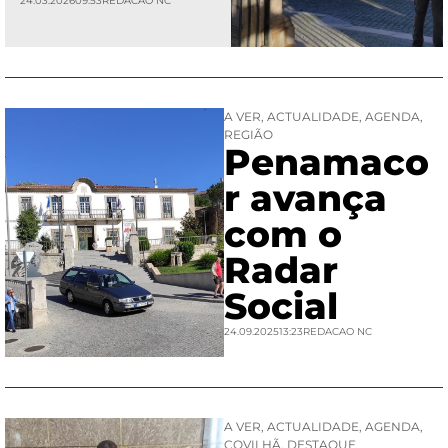
24.03.2026
09:53
REDACAO NC
A VER
,
ACTUALIDADE
,
AGENDA
,
REGIÃO
Penamaco
r avança
com o
Radar
Social
24.09.2025
13:23
REDACAO NC
A VER
,
ACTUALIDADE
,
AGENDA
,
COVILHÃ
,
DESTAQUE