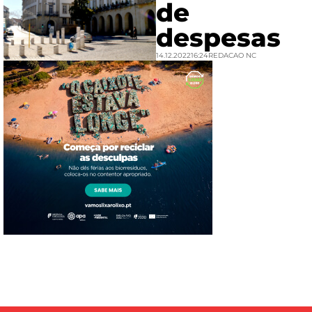
de
despesas
14.12.2022
16:24
REDACAO NC