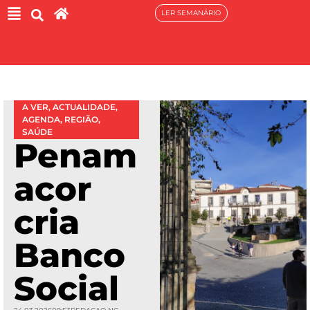
LER SEMANÁRIO
A VER
,
ACTUALIDADE
,
AGENDA
,
REGIÃO
,
SAÚDE
Penam
acor
cria
Banco
Social