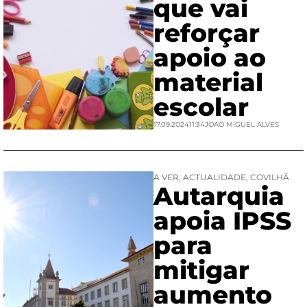
que vai
reforçar
apoio ao
material
escolar
17.09.2024
11:34
JOAO MIGUEL ALVES
A VER
,
ACTUALIDADE
,
COVILHÃ
Autarquia
apoia IPSS
para
mitigar
aumento