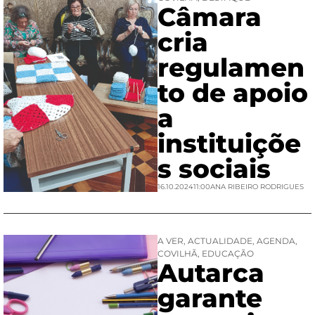
Câmara
cria
regulamen
to de apoio
a
instituiçõe
s sociais
16.10.2024
11:00
ANA RIBEIRO RODRIGUES
A VER
,
ACTUALIDADE
,
AGENDA
,
COVILHÃ
,
EDUCAÇÃO
Autarca
garante