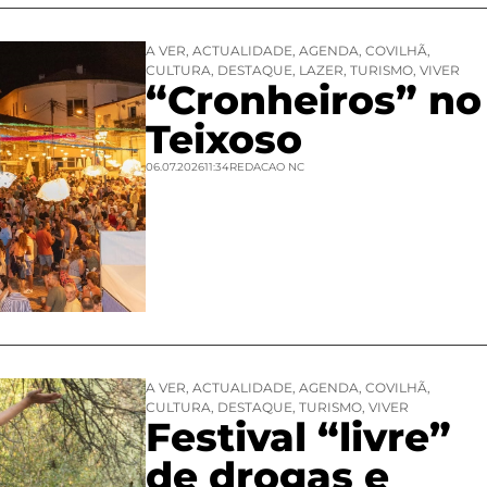
A VER
,
ACTUALIDADE
,
AGENDA
,
COVILHÃ
,
CULTURA
,
DESTAQUE
,
LAZER
,
TURISMO
,
VIVER
“Cronheiros” no
Teixoso
06.07.2026
11:34
REDACAO NC
A VER
,
ACTUALIDADE
,
AGENDA
,
COVILHÃ
,
CULTURA
,
DESTAQUE
,
TURISMO
,
VIVER
Festival “livre”
de drogas e