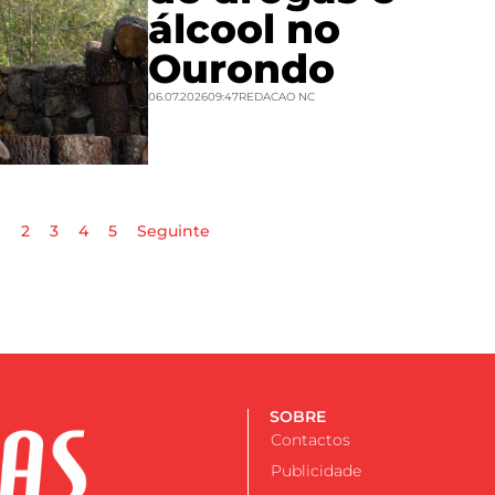
álcool no
Ourondo
06.07.2026
09:47
REDACAO NC
1
2
3
4
5
Seguinte
SOBRE
Contactos
Publicidade