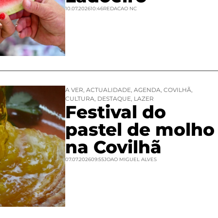
10.07.2026
10:46
REDACAO NC
A VER
,
ACTUALIDADE
,
AGENDA
,
COVILHÃ
,
CULTURA
,
DESTAQUE
,
LAZER
Festival do
pastel de molho
na Covilhã
07.07.2026
09:55
JOAO MIGUEL ALVES