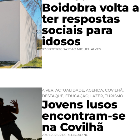
Boidobra volta a
ter respostas
sociais para
idosos
02.08.2026
10:34
JOAO MIGUEL ALVES
A VER
,
ACTUALIDADE
,
AGENDA
,
COVILHÃ
,
DESTAQUE
,
EDUCAÇÃO
,
LAZER
,
TURISMO
Jovens lusos
encontram-se
na Covilhã
29.07.2026
12:00
REDACAO NC