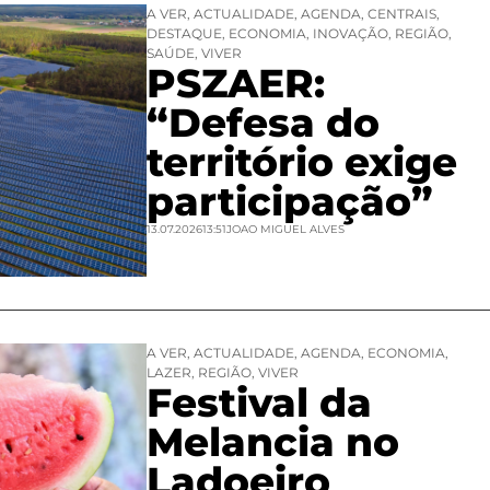
A VER
,
ACTUALIDADE
,
AGENDA
,
CENTRAIS
,
DESTAQUE
,
ECONOMIA
,
INOVAÇÃO
,
REGIÃO
,
SAÚDE
,
VIVER
PSZAER:
“Defesa do
território exige
participação”
13.07.2026
13:51
JOAO MIGUEL ALVES
A VER
,
ACTUALIDADE
,
AGENDA
,
ECONOMIA
,
LAZER
,
REGIÃO
,
VIVER
Festival da
Melancia no
Ladoeiro