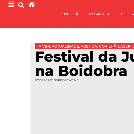
COVILHÃ
REGIÃO
EDUC
A VER
,
ACTUALIDADE
,
AGENDA
,
COVILHÃ
,
LAZER
,
Festival da 
na Boidobra
07.08.2026
11:50
REDACAO NC