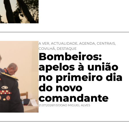
A VER
,
ACTUALIDADE
,
AGENDA
,
CENTRAIS
,
COVILHÃ
,
DESTAQUE
Bombeiros:
apelos à união
no primeiro dia
do novo
comandante
21.07.2026
11:51
JOAO MIGUEL ALVES