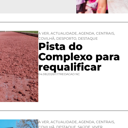
A VER
,
ACTUALIDADE
,
AGENDA
,
CENTRAIS
,
COVILHÃ
,
DESPORTO
,
DESTAQUE
Pista do
Complexo para
requalificar
04.08.2026
11:17
REDACAO NC
A VER
,
ACTUALIDADE
,
AGENDA
,
CENTRAIS
,
COVILHÃ
,
DESTAQUE
,
SAÚDE
,
VIVER