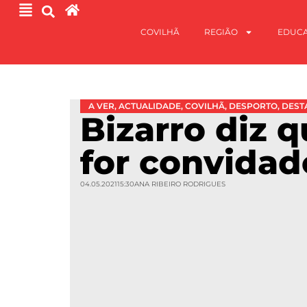
COVILHÃ
REGIÃO
EDUC
A VER
,
ACTUALIDADE
,
COVILHÃ
,
DESPORTO
,
DEST
Bizarro diz q
for convidad
04.05.2021
15:30
ANA RIBEIRO RODRIGUES