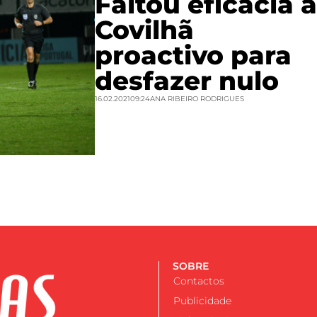
Faltou eficácia a
Covilhã
proactivo para
desfazer nulo
16.02.2021
09:24
ANA RIBEIRO RODRIGUES
SOBRE
Contactos
Publicidade