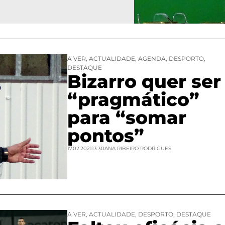
A VER
,
ACTUALIDADE
,
AGENDA
,
DESPORTO
,
DESTAQUE
Bizarro quer ser
“pragmático”
para “somar
pontos”
17.02.2021
13:30
ANA RIBEIRO RODRIGUES
A VER
,
ACTUALIDADE
,
DESPORTO
,
DESTAQUE