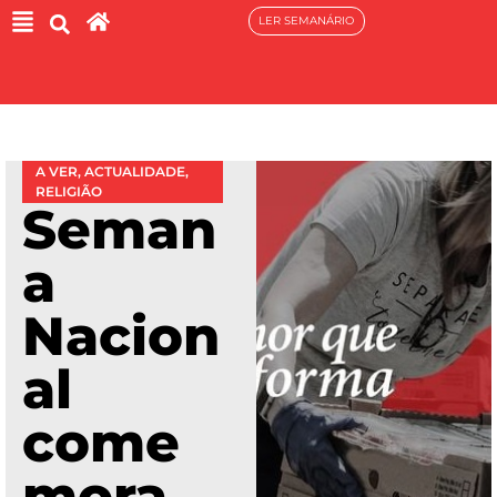
LER SEMANÁRIO
A VER
,
ACTUALIDADE
,
RELIGIÃO
Seman
a
Nacion
al
come
mora