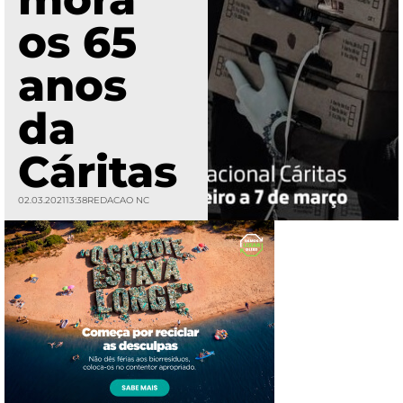
os 65
anos
da
Cáritas
02.03.2021
13:38
REDACAO NC