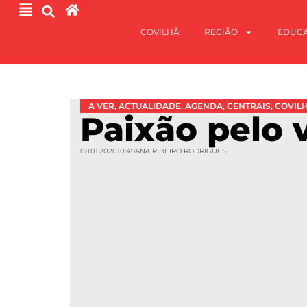
COVILHÃ
REGIÃO
EDUC
A VER
,
ACTUALIDADE
,
AGENDA
,
CENTRAIS
,
COVIL
Paixão pelo v
08.01.2020
10:49
ANA RIBEIRO RODRIGUES