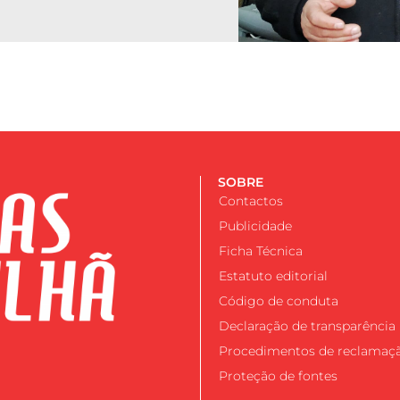
SOBRE
Contactos
Publicidade
Ficha Técnica
Estatuto editorial
Código de conduta
Declaração de transparência
Procedimentos de reclamaç
Proteção de fontes