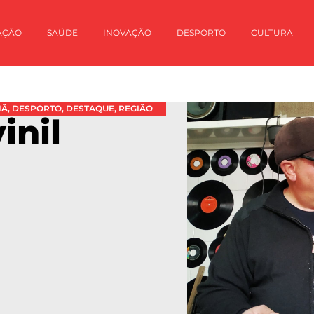
AÇÃO
SAÚDE
INOVAÇÃO
DESPORTO
CULTURA
HÃ
,
DESPORTO
,
DESTAQUE
,
REGIÃO
inil