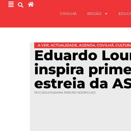
COVILHÃ
REGIÃO
EDUC
A VER
,
ACTUALIDADE
,
AGENDA
,
COVILHÃ
,
CULTUR
Eduardo Lou
inspira prime
estreia da A
19.01.2024
10:50
ANA RIBEIRO RODRIGUES