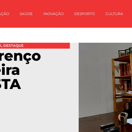
AÇÃO
SAÚDE
INOVAÇÃO
DESPORTO
CULTURA
A
,
DESTAQUE
renço
ira
STA