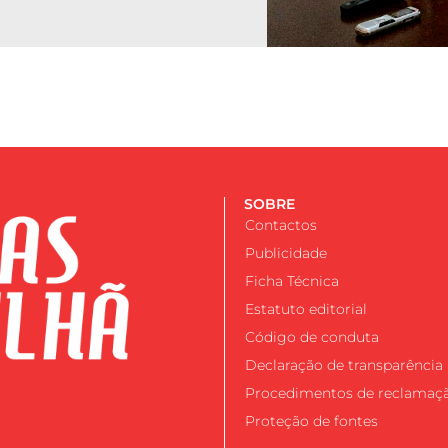
SOBRE
Contactos
Publicidade
Ficha Técnica
Estatuto editorial
Código de conduta
Declaração de transparência
Procedimentos de reclamaç
Proteção de fontes