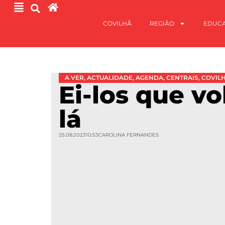
COVILHÃ
REGIÃO
EDUC
A VER
,
ACTUALIDADE
,
AGENDA
,
CENTRAIS
,
COVIL
Ei-los que v
lá
25.08.2023
10:53
CAROLINA FERNANDES