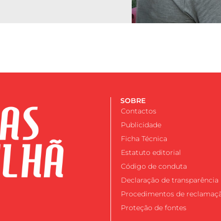
SOBRE
Contactos
Publicidade
Ficha Técnica
Estatuto editorial
Código de conduta
Declaração de transparência
Procedimentos de reclamaç
Proteção de fontes