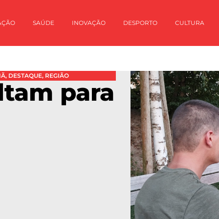
AÇÃO
SAÚDE
INOVAÇÃO
DESPORTO
CULTURA
HÃ
,
DESTAQUE
,
REGIÃO
oltam para