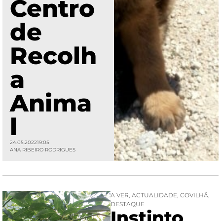
Centro
de
Recolh
a
Anima
l
24.05.2022
19:05
ANA RIBEIRO RODRIGUES
A VER
,
ACTUALIDADE
,
COVILHÃ
,
DESTAQUE
Instinto