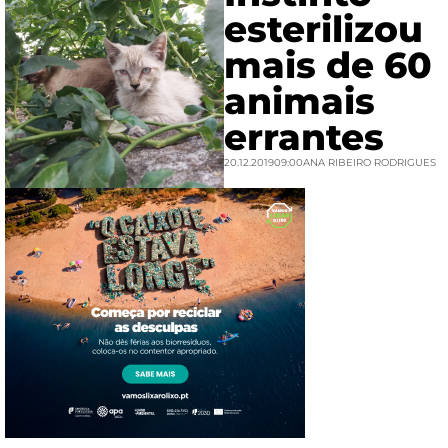
esterilizou
mais de 60
animais
errantes
20.12.2019
09:00
ANA RIBEIRO RODRIGUES