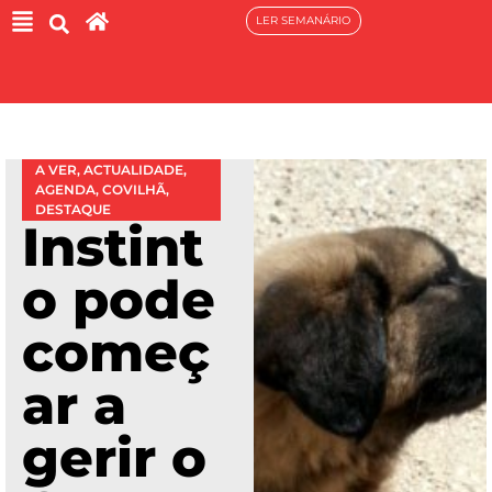
LER SEMANÁRIO
A VER
,
ACTUALIDADE
,
AGENDA
,
COVILHÃ
,
DESTAQUE
Instint
o pode
começ
ar a
gerir o