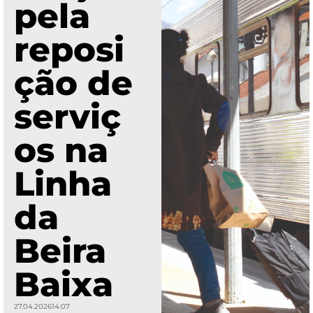
pela
reposi
ção de
serviç
os na
Linha
da
Beira
Baixa
27.04.2026
14:07