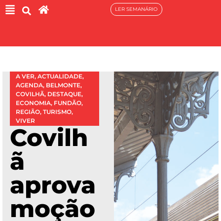
LER SEMANÁRIO
A VER
,
ACTUALIDADE
,
AGENDA
,
BELMONTE
,
COVILHÃ
,
DESTAQUE
,
ECONOMIA
,
FUNDÃO
,
REGIÃO
,
TURISMO
,
VIVER
Covilh
ã
aprova
moção