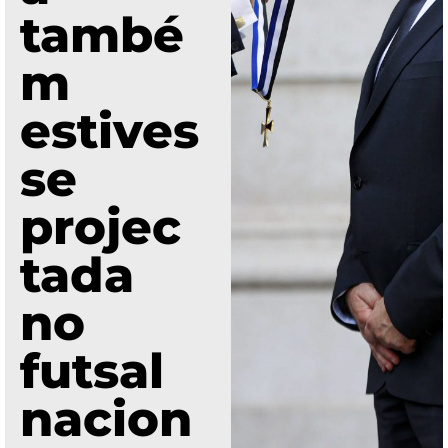
també
m
estives
se
projec
tada
no
futsal
nacion