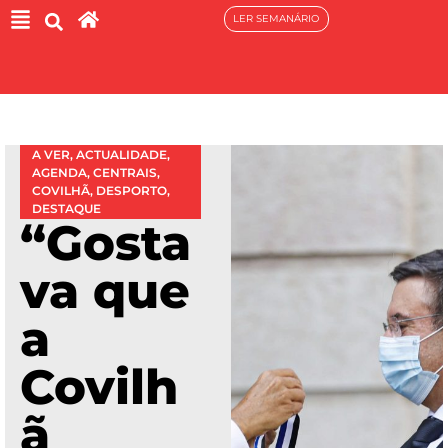
LER SEMANÁRIO
A VER
,
ACTUALIDADE
,
AGENDA
,
CENTRAIS
,
COVILHÃ
,
DESPORTO
,
DESTAQUE
“Gosta
va que
a
Covilh
ã