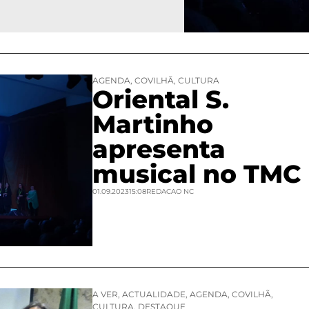
AGENDA
,
COVILHÃ
,
CULTURA
Oriental S.
Martinho
apresenta
musical no TMC
01.09.2023
15:08
REDACAO NC
A VER
,
ACTUALIDADE
,
AGENDA
,
COVILHÃ
,
CULTURA
,
DESTAQUE