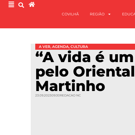
COVILHÃ
REGIÃO
EDUC
A VER
,
AGENDA
,
CULTURA
“A vida é um
pelo Oriental
Martinho
23.09.2023
09:30
REDACAO NC