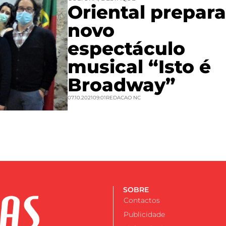
Oriental prepara
novo
espectáculo
musical “Isto é
Broadway”
07.10.2021
09:01
REDACAO NC
SOBRE
Contactos
Publicidade