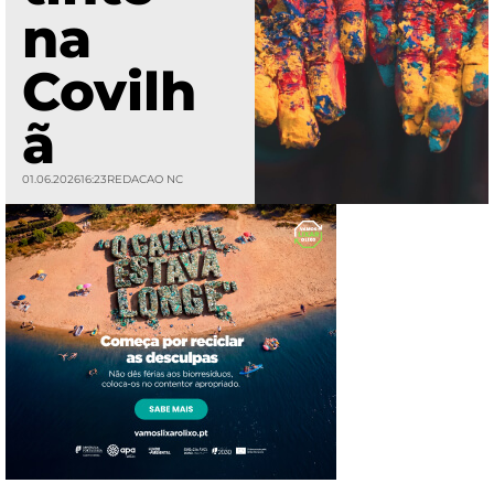
na
Covilh
ã
01.06.2026
16:23
REDACAO NC