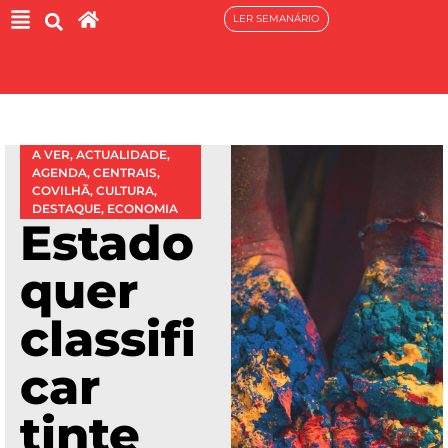
LER SEMANÁRIO
A VER
,
ACTUALIDADE
,
AGENDA
,
CENTRAIS
,
COVILHÃ
,
CULTURA
,
DESTAQUE
,
ECONOMIA
Estado
quer
classifi
car
tinte