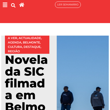
LER SEMANÁRIO
A VER
,
ACTUALIDADE
,
AGENDA
,
BELMONTE
,
CULTURA
,
DESTAQUE
,
REGIÃO
Novela
da SIC
filmad
a em
Belmo