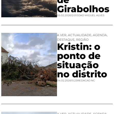
Girabolhos
05.02.2026
12:01
JOAO MIGUEL ALVES
A VER
,
ACTUALIDADE
,
AGENDA
,
DESTAQUE
,
REGIÃO
Kristin: o
ponto de
situação
no distrito
04.02.2026
15:23
REDACAO NC
A VER
,
ACTUALIDADE
,
AGENDA
,