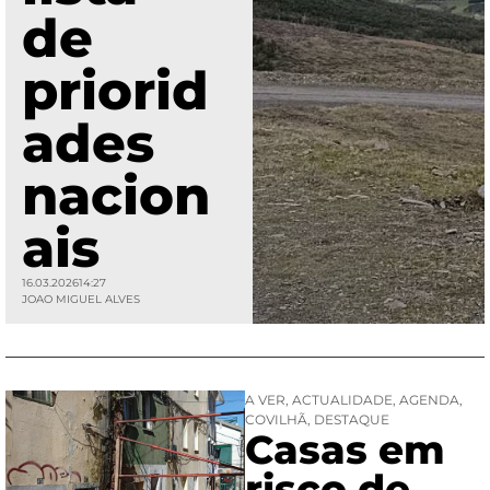
de
priorid
ades
nacion
ais
16.03.2026
14:27
JOAO MIGUEL ALVES
A VER
,
ACTUALIDADE
,
AGENDA
,
COVILHÃ
,
DESTAQUE
Casas em
risco de