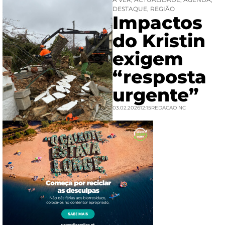
DESTAQUE
,
REGIÃO
Impactos
do Kristin
exigem
“resposta
urgente”
03.02.2026
12:15
REDACAO NC