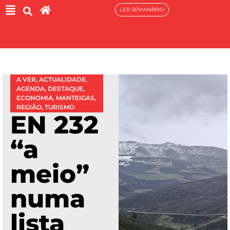
LER SEMANÁRIO
A VER
,
ACTUALIDADE
,
AGENDA
,
DESTAQUE
,
ECONOMIA
,
MANTEIGAS
,
REGIÃO
,
TURISMO
EN 232
“a
meio”
numa
lista