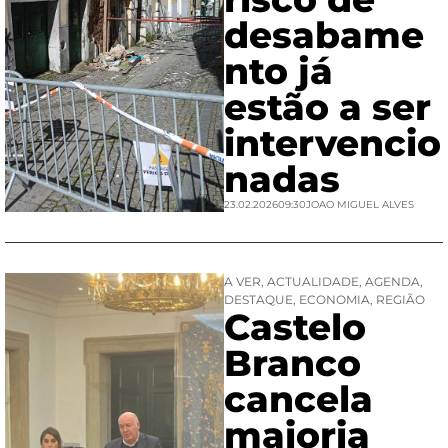
desabame
nto já
estão a ser
intervencio
nadas
23.02.2026
09:30
JOAO MIGUEL ALVES
A VER
,
ACTUALIDADE
,
AGENDA
,
DESTAQUE
,
ECONOMIA
,
REGIÃO
Castelo
Branco
cancela
maioria