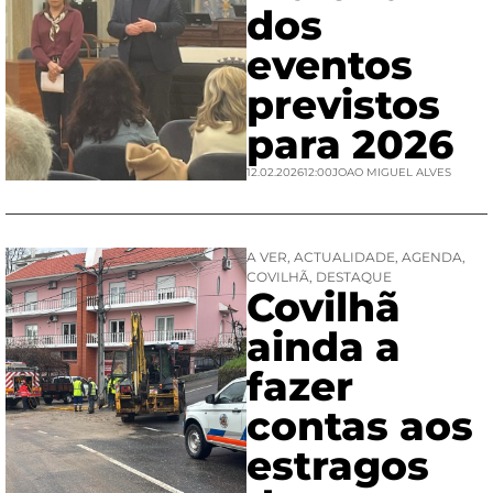
dos
eventos
previstos
para 2026
12.02.2026
12:00
JOAO MIGUEL ALVES
A VER
,
ACTUALIDADE
,
AGENDA
,
COVILHÃ
,
DESTAQUE
Covilhã
ainda a
fazer
contas aos
estragos