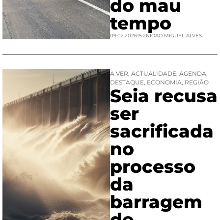
do mau
tempo
09.02.2026
15:26
JOAO MIGUEL ALVES
A VER
,
ACTUALIDADE
,
AGENDA
,
DESTAQUE
,
ECONOMIA
,
REGIÃO
Seia recusa
ser
sacrificada
no
processo
da
barragem
de