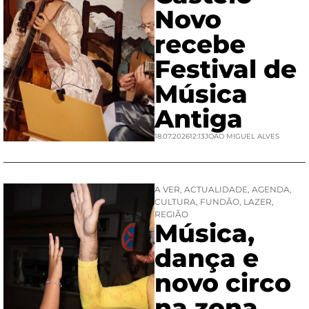
Novo
recebe
Festival de
Música
Antiga
18.07.2026
12:13
JOAO MIGUEL ALVES
A VER
,
ACTUALIDADE
,
AGENDA
,
CULTURA
,
FUNDÃO
,
LAZER
,
REGIÃO
Música,
dança e
novo circo
na zona