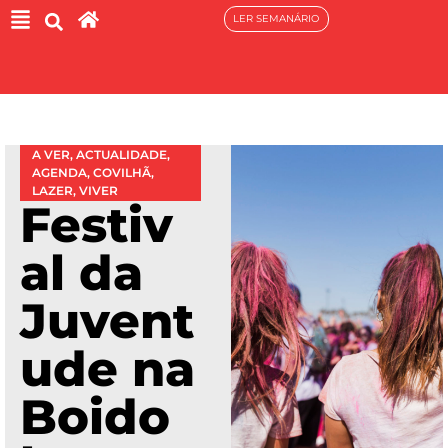
LER SEMANÁRIO
A VER
,
ACTUALIDADE
,
AGENDA
,
COVILHÃ
,
LAZER
,
VIVER
Festiv
al da
Juvent
ude na
Boido