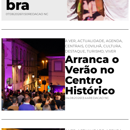
bra
07.08.2026
11:50
REDACAO NC
A VER
,
ACTUALIDADE
,
AGENDA
,
CENTRAIS
,
COVILHÃ
,
CULTURA
,
DESTAQUE
,
TURISMO
,
VIVER
Arranca o
Verão no
Centro
Histórico
04.08.2026
13:44
REDACAO NC