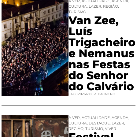
A VER
,
ACTUALIDADE
,
AGENDA
,
CULTURA
,
LAZER
,
REGIÃO
,
TURISMO
Van Zee,
Luís
Trigacheiro
e Nemanus
nas Festas
do Senhor
do Calvário
04.08.2026
12:00
REDACAO NC
A VER
,
ACTUALIDADE
,
AGENDA
,
CULTURA
,
DESTAQUE
,
LAZER
,
REGIÃO
,
TURISMO
,
VIVER