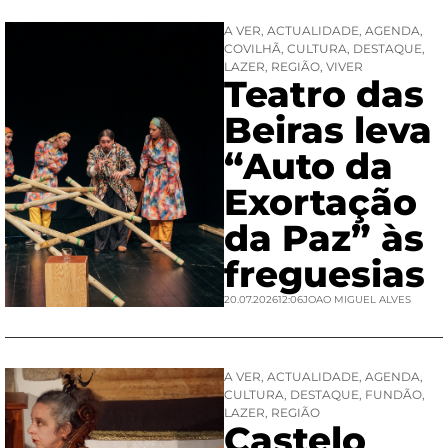
A VER
,
ACTUALIDADE
,
AGENDA
,
COVILHÃ
,
CULTURA
,
DESTAQUE
,
LAZER
,
REGIÃO
,
VIVER
Teatro das
Beiras leva
“Auto da
Exortação
da Paz” às
freguesias
20.07.2026
12:06
JOAO MIGUEL ALVES
A VER
,
ACTUALIDADE
,
AGENDA
,
CULTURA
,
DESTAQUE
,
FUNDÃO
,
LAZER
,
REGIÃO
Castelo