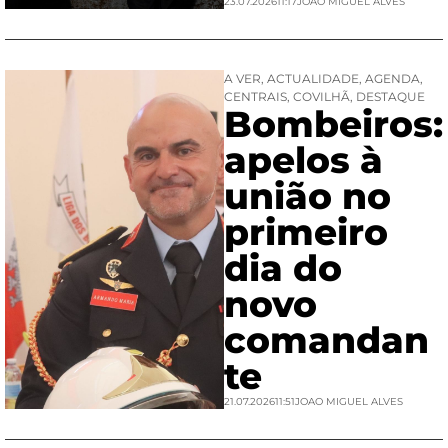
23.07.2026
11:17
JOAO MIGUEL ALVES
A VER
,
ACTUALIDADE
,
AGENDA
,
CENTRAIS
,
COVILHÃ
,
DESTAQUE
Bombeiros:
apelos à
união no
primeiro
dia do
novo
comandan
te
21.07.2026
11:51
JOAO MIGUEL ALVES