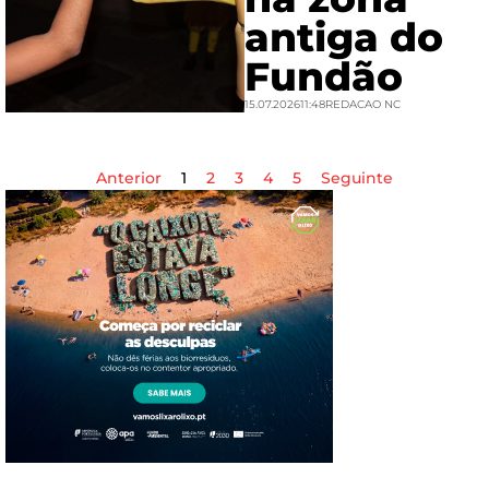
antiga do
Fundão
15.07.2026
11:48
REDACAO NC
Anterior
1
2
3
4
5
Seguinte