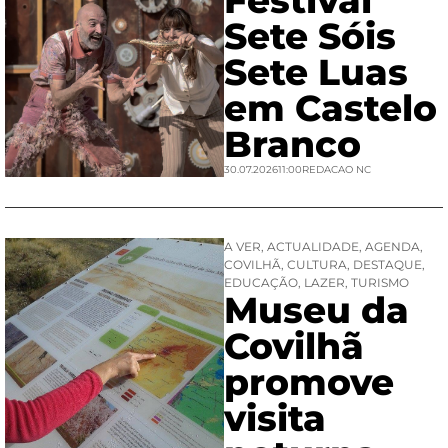
Festival
Sete Sóis
Sete Luas
em Castelo
Branco
30.07.2026
11:00
REDACAO NC
A VER
,
ACTUALIDADE
,
AGENDA
,
COVILHÃ
,
CULTURA
,
DESTAQUE
,
EDUCAÇÃO
,
LAZER
,
TURISMO
Museu da
Covilhã
promove
visita