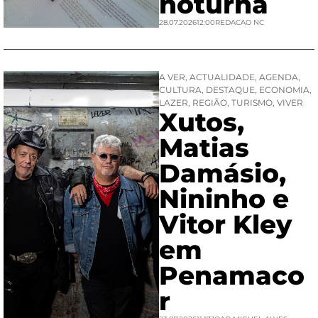
noturna
28.07.2026
12:00
REDACAO NC
A VER
,
ACTUALIDADE
,
AGENDA
,
CULTURA
,
DESTAQUE
,
ECONOMIA
,
LAZER
,
REGIÃO
,
TURISMO
,
VIVER
Xutos,
Matias
Damásio,
Nininho e
Vitor Kley
em
Penamaco
r