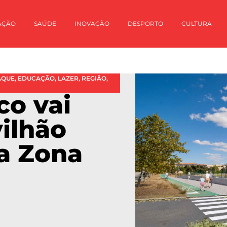
AÇÃO
SAÚDE
INOVAÇÃO
DESPORTO
CULTURA
AQUE
,
EDUCAÇÃO
,
LAZER
,
REGIÃO
,
co vai
vilhão
a Zona