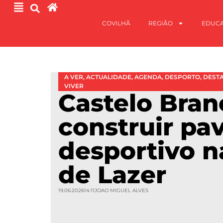
COVILHÃ
REGIÃO
EDUC
A VER
,
ACTUALIDADE
,
AGENDA
,
DESPORTO
,
DEST
VIVER
Castelo Bran
construir pa
desportivo n
de Lazer
19.06.2026
14:11
JOAO MIGUEL ALVES