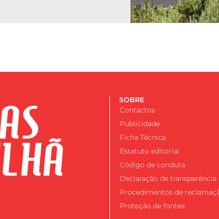
SOBRE
Contactos
Publicidade
Ficha Técnica
Estatuto editorial
Código de conduta
Declaração de transparência
Procedimentos de reclamaç
Proteção de fontes