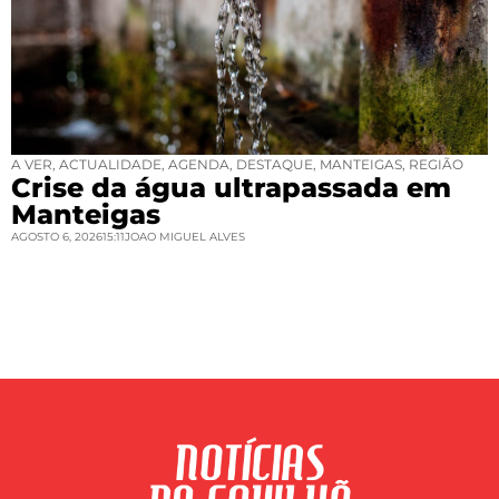
A VER
,
ACTUALIDADE
,
AGENDA
,
DESTAQUE
,
MANTEIGAS
,
REGIÃO
Crise da água ultrapassada em
Manteigas
AGOSTO 6, 2026
15:11
JOAO MIGUEL ALVES