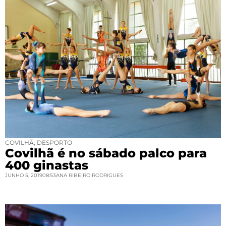
COVILHÃ
,
DESPORTO
Covilhã é no sábado palco para
400 ginastas
JUNHO 5, 2019
08:53
ANA RIBEIRO RODRIGUES