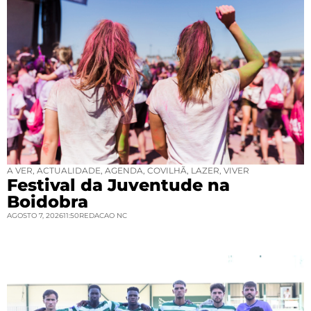
A VER
,
ACTUALIDADE
,
AGENDA
,
COVILHÃ
,
LAZER
,
VIVER
Festival da Juventude na
Boidobra
AGOSTO 7, 2026
11:50
REDACAO NC