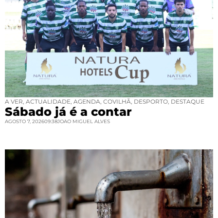
A VER
,
ACTUALIDADE
,
AGENDA
,
COVILHÃ
,
DESPORTO
,
DESTAQUE
Sábado já é a contar
AGOSTO 7, 2026
09:38
JOAO MIGUEL ALVES