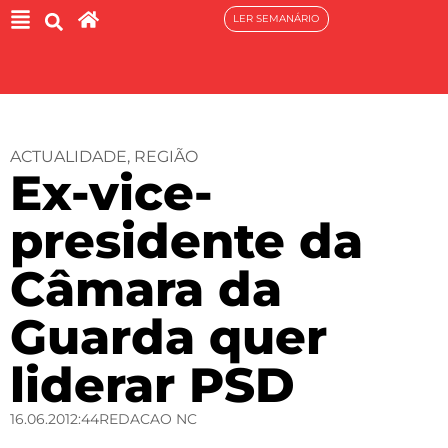
LER SEMANÁRIO
ACTUALIDADE
,
REGIÃO
Ex-vice-
presidente da
Câmara da
Guarda quer
liderar PSD
16.06.20
12:44
REDACAO NC