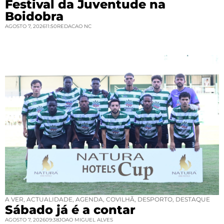
Festival da Juventude na
Boidobra
AGOSTO 7, 2026
11:50
REDACAO NC
A VER
,
ACTUALIDADE
,
AGENDA
,
COVILHÃ
,
DESPORTO
,
DESTAQUE
Sábado já é a contar
AGOSTO 7, 2026
09:38
JOAO MIGUEL ALVES