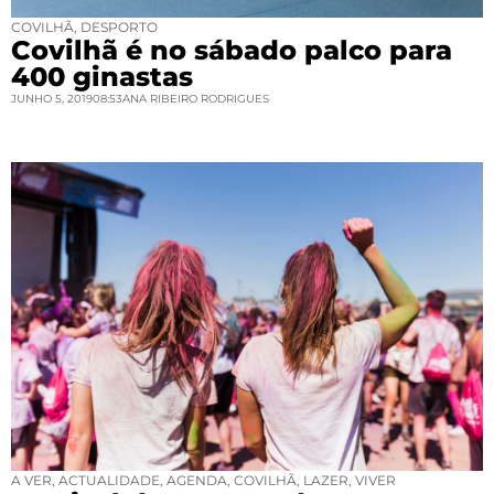
COVILHÃ
,
DESPORTO
Covilhã é no sábado palco para
400 ginastas
JUNHO 5, 2019
08:53
ANA RIBEIRO RODRIGUES
A VER
,
ACTUALIDADE
,
AGENDA
,
COVILHÃ
,
LAZER
,
VIVER