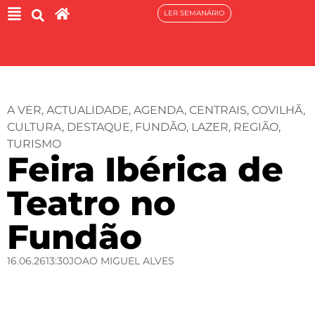
LER SEMANÁRIO
A VER
,
ACTUALIDADE
,
AGENDA
,
CENTRAIS
,
COVILHÃ
,
CULTURA
,
DESTAQUE
,
FUNDÃO
,
LAZER
,
REGIÃO
,
TURISMO
Feira Ibérica de
Teatro no
Fundão
16.06.26
13:30
JOAO MIGUEL ALVES