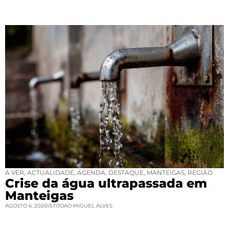
A VER
,
ACTUALIDADE
,
AGENDA
,
DESTAQUE
,
MANTEIGAS
,
REGIÃO
Crise da água ultrapassada em
Manteigas
AGOSTO 6, 2026
15:11
JOAO MIGUEL ALVES