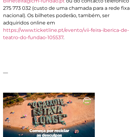
bilheteira@cm-fundao.pt
ou do contacto telefónico
275 773 032 (custo de uma chamada para a rede fixa
nacional). Os bilhetes poderão, também, ser
adquiridos online em
https://www.ticketline.pt/evento/vii-feira-iberica-de-
teatro-do-fundao-105537
.
—