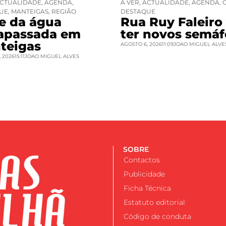
CTUALIDADE
,
AGENDA
,
A VER
,
ACTUALIDADE
,
AGENDA
,
UE
,
MANTEIGAS
,
REGIÃO
DESTAQUE
se da água
Rua Ruy Faleiro 
rapassada em
ter novos semáf
teigas
AGOSTO 6, 2026
11:09
JOAO MIGUEL ALVE
 2026
15:11
JOAO MIGUEL ALVES
SOBRE
Contactos
Publicidade
Ficha Técnica
Estatuto editorial
Código de conduta