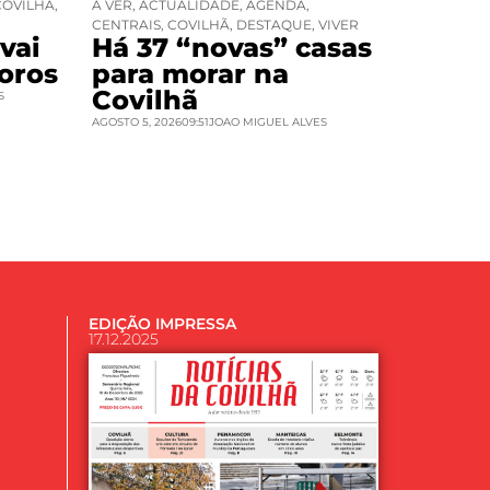
COVILHÃ
,
A VER
,
ACTUALIDADE
,
AGENDA
,
CENTRAIS
,
COVILHÃ
,
DESTAQUE
,
VIVER
vai
Há 37 “novas” casas
oros
para morar na
Covilhã
S
AGOSTO 5, 2026
09:51
JOAO MIGUEL ALVES
EDIÇÃO IMPRESSA
17.12.2025