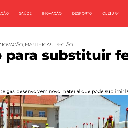
AÇÃO
SAÚDE
INOVAÇÃO
DESPORTO
CULTURA
INOVAÇÃO
,
MANTEIGAS
,
REGIÃO
 para substituir f
eigas, desenvolvem novo material que pode suprimir la