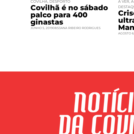
COVILHÃ
,
DESPORTO
A VER
,
A
Covilhã é no sábado
DESTAQ
Cri
palco para 400
ult
ginastas
Man
JUNHO 5, 2019
08:53
ANA RIBEIRO RODRIGUES
AGOSTO 6,