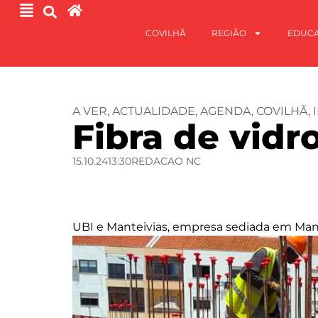
COVILHÃ
REGIÃO
EDUC
A VER
,
ACTUALIDADE
,
AGENDA
,
COVILHÃ
,
Fibra de vidro
15.10.24
13:30
REDACAO NC
UBI e Manteivias, empresa sediada em Mant