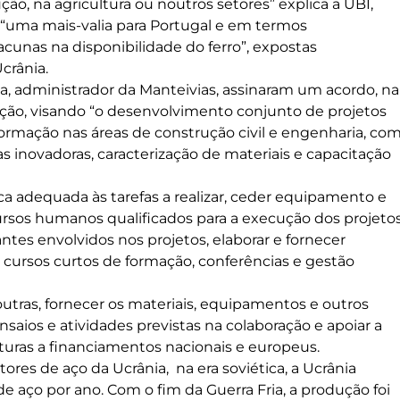
ão, na agricultura ou noutros setores” explica a UBI,
 “uma mais-valia para Portugal e em termos
acunas na disponibilidade do ferro”, expostas
crânia.
da, administrador da Manteivias, assinaram um acordo, na
ção, visando “o desenvolvimento conjunto de projetos
formação nas áreas de construção civil e engenharia, co
 inovadoras, caracterização de materiais e capacitação
ca adequada às tarefas a realizar, ceder equipamento e
cursos humanos qualificados para a execução dos projetos
ntes envolvidos nos projetos, elaborar e fornecer
er cursos curtos de formação, conferências e gestão
outras, fornecer os materiais, equipamentos e outros
nsaios e atividades previstas na colaboração e apoiar a
uras a financiamentos nacionais e europeus.
es de aço da Ucrânia, na era soviética, a Ucrânia
e aço por ano. Com o fim da Guerra Fria, a produção foi