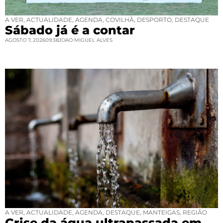
A VER
,
ACTUALIDADE
,
AGENDA
,
COVILHÃ
,
DESPORTO
,
DESTAQUE
Sábado já é a contar
AGOSTO 7, 2026
09:38
JOAO MIGUEL ALVES
A VER
,
ACTUALIDADE
,
AGENDA
,
DESTAQUE
,
MANTEIGAS
,
REGIÃO
Crise da água ultrapassada em