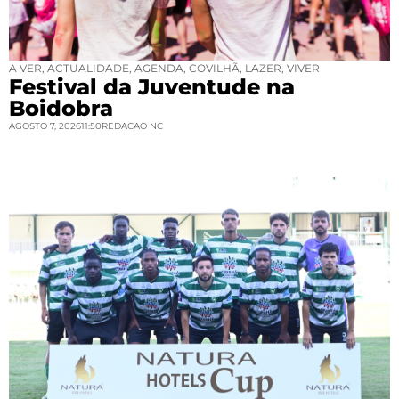
A VER
,
ACTUALIDADE
,
AGENDA
,
COVILHÃ
,
LAZER
,
VIVER
Festival da Juventude na
Boidobra
AGOSTO 7, 2026
11:50
REDACAO NC