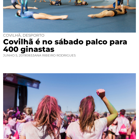
COVILHÃ
,
DESPORTO
Covilhã é no sábado palco para
400 ginastas
JUNHO 5, 2019
08:53
ANA RIBEIRO RODRIGUES