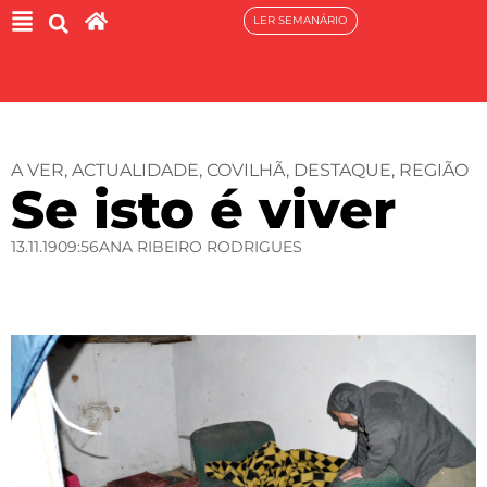
LER SEMANÁRIO
A VER
,
ACTUALIDADE
,
COVILHÃ
,
DESTAQUE
,
REGIÃO
Se isto é viver
13.11.19
09:56
ANA RIBEIRO RODRIGUES