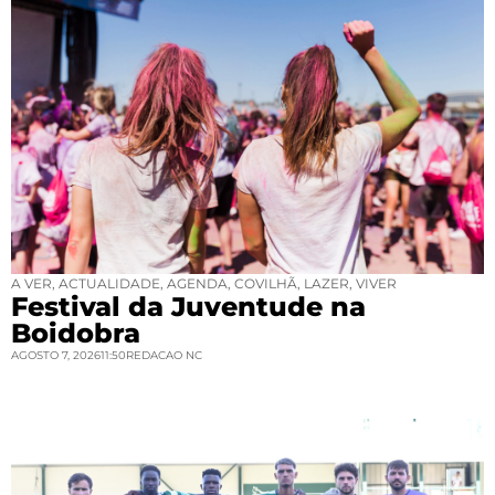
A VER
,
ACTUALIDADE
,
AGENDA
,
COVILHÃ
,
LAZER
,
VIVER
Festival da Juventude na
Boidobra
AGOSTO 7, 2026
11:50
REDACAO NC