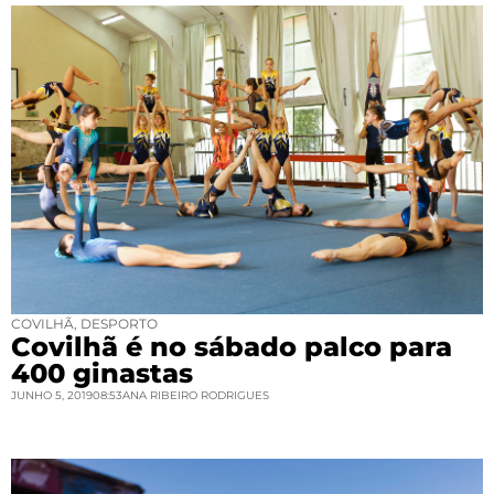
COVILHÃ
,
DESPORTO
Covilhã é no sábado palco para
400 ginastas
JUNHO 5, 2019
08:53
ANA RIBEIRO RODRIGUES