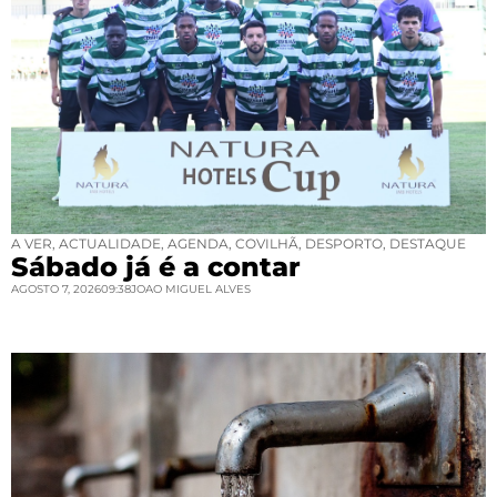
A VER
,
ACTUALIDADE
,
AGENDA
,
COVILHÃ
,
DESPORTO
,
DESTAQUE
Sábado já é a contar
AGOSTO 7, 2026
09:38
JOAO MIGUEL ALVES