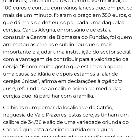
unidades), o lote único teve como base de licitação
100 euros e contou com vários lances que, em pouco
mais de um minuto, fixaram o preço em 350 euros, o
que dá mais de dez euros por cada uma daquelas
cerejas. Carlos Alegria, empresário que está a
construir a Central de Biomassa do Fundão, foi quem
arrematou as cerejas e sublinhou que o mais
importante é ajudar uma instituição do sector social,
com a vantagem de contribuir para a valorização da
cereja. “É com muito gosto que estamos a apoiar
uma causa solidária e depois estamos a falar de
cerejas únicas”, afirma em declarações à
agência
Lusa
, referindo-se ao calibre acima da média das
cerejas que irá partilhar com a família.
Colhidas num pomar da localidade do Catrão,
freguesia de Vale Prazeres, estas cerejas tinham um
calibre de 34/36 e são de uma variedade oriunda do
Canadá que está a ser introduzida em alguns
pomares novos ou replantados na região, explica Luís