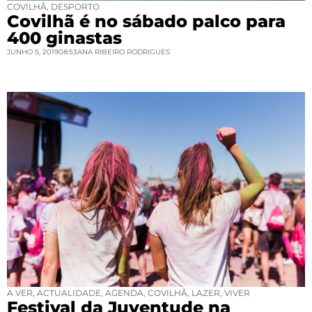
COVILHÃ
,
DESPORTO
Covilhã é no sábado palco para
400 ginastas
JUNHO 5, 2019
08:53
ANA RIBEIRO RODRIGUES
A VER
,
ACTUALIDADE
,
AGENDA
,
COVILHÃ
,
LAZER
,
VIVER
Festival da Juventude na