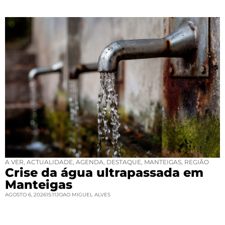
A VER
,
ACTUALIDADE
,
AGENDA
,
DESTAQUE
,
MANTEIGAS
,
REGIÃO
Crise da água ultrapassada em
Manteigas
AGOSTO 6, 2026
15:11
JOAO MIGUEL ALVES