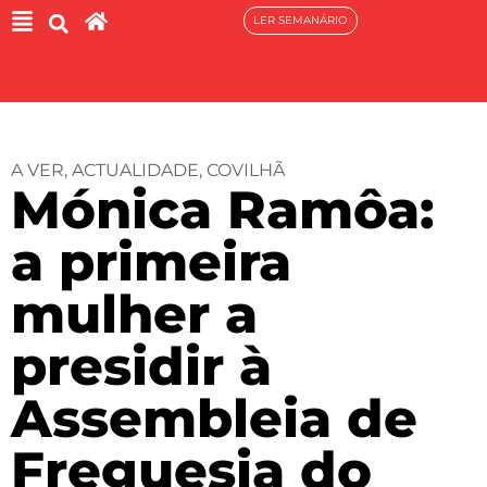
LER SEMANÁRIO
A VER
,
ACTUALIDADE
,
COVILHÃ
Mónica Ramôa:
a primeira
mulher a
presidir à
Assembleia de
Freguesia do