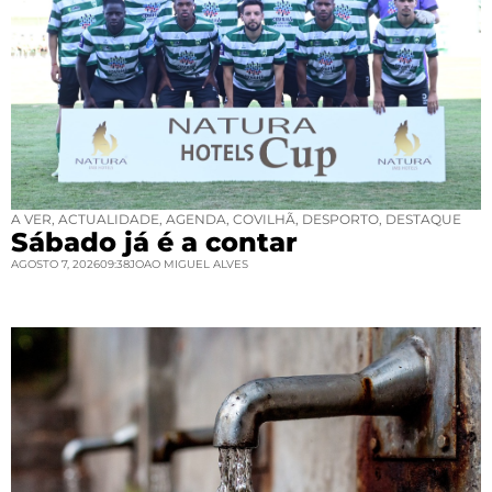
A VER
,
ACTUALIDADE
,
AGENDA
,
COVILHÃ
,
DESPORTO
,
DESTAQUE
Sábado já é a contar
AGOSTO 7, 2026
09:38
JOAO MIGUEL ALVES