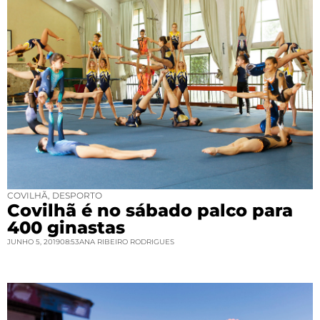
COVILHÃ
,
DESPORTO
Covilhã é no sábado palco para
400 ginastas
JUNHO 5, 2019
08:53
ANA RIBEIRO RODRIGUES