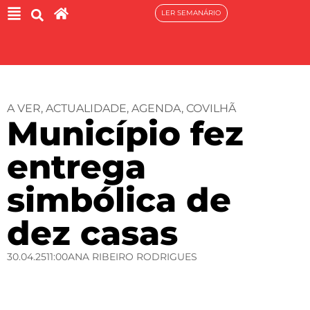
LER SEMANÁRIO
A VER
,
ACTUALIDADE
,
AGENDA
,
COVILHÃ
Município fez
entrega
simbólica de
dez casas
30.04.25
11:00
ANA RIBEIRO RODRIGUES