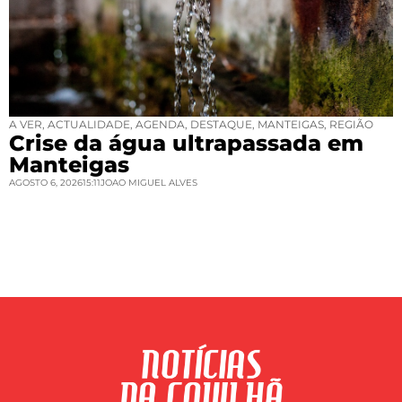
A VER
,
ACTUALIDADE
,
AGENDA
,
DESTAQUE
,
MANTEIGAS
,
REGIÃO
Crise da água ultrapassada em
Manteigas
AGOSTO 6, 2026
15:11
JOAO MIGUEL ALVES