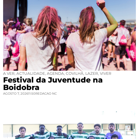
A VER
,
ACTUALIDADE
,
AGENDA
,
COVILHÃ
,
LAZER
,
VIVER
Festival da Juventude na
Boidobra
AGOSTO 7, 2026
11:50
REDACAO NC