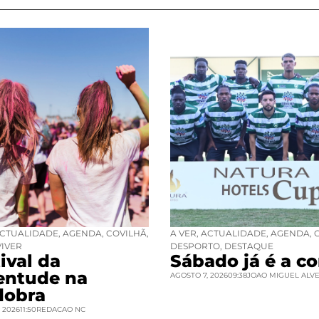
CTUALIDADE
,
AGENDA
,
COVILHÃ
,
A VER
,
ACTUALIDADE
,
AGENDA
,
VIVER
DESPORTO
,
DESTAQUE
ival da
Sábado já é a co
entude na
AGOSTO 7, 2026
09:38
JOAO MIGUEL ALV
dobra
 2026
11:50
REDACAO NC