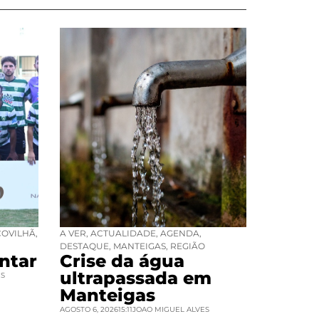
COVILHÃ
,
A VER
,
ACTUALIDADE
,
AGENDA
,
DESTAQUE
,
MANTEIGAS
,
REGIÃO
ntar
Crise da água
ultrapassada em
ES
Manteigas
AGOSTO 6, 2026
15:11
JOAO MIGUEL ALVES