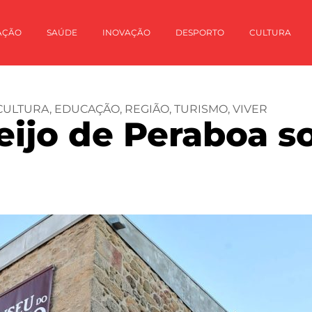
AÇÃO
SAÚDE
INOVAÇÃO
DESPORTO
CULTURA
CULTURA
,
EDUCAÇÃO
,
REGIÃO
,
TURISMO
,
VIVER
ijo de Peraboa so