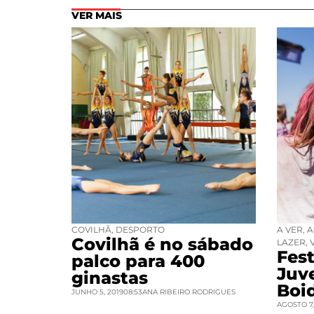
VER MAIS
COVILHÃ
,
DESPORTO
A VER
,
A
Covilhã é no sábado
LAZER
,
Fest
palco para 400
Juv
ginastas
Boi
JUNHO 5, 2019
08:53
ANA RIBEIRO RODRIGUES
AGOSTO 7,