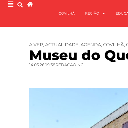
COVILHÃ
REGIÃO
EDUC
A VER
,
ACTUALIDADE
,
AGENDA
,
COVILHÃ
,
Museu do Que
14.05.26
09:38
REDACAO NC