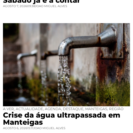
Sábado já é a contar
AGOSTO 7, 2026
09:38
JOAO MIGUEL ALVES
A VER
,
ACTUALIDADE
,
AGENDA
,
DESTAQUE
,
MANTEIGAS
,
REGIÃO
Crise da água ultrapassada em
Manteigas
AGOSTO 6, 2026
15:11
JOAO MIGUEL ALVES