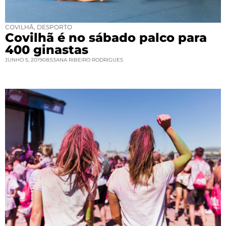
COVILHÃ
,
DESPORTO
Covilhã é no sábado palco para
400 ginastas
JUNHO 5, 2019
08:53
ANA RIBEIRO RODRIGUES