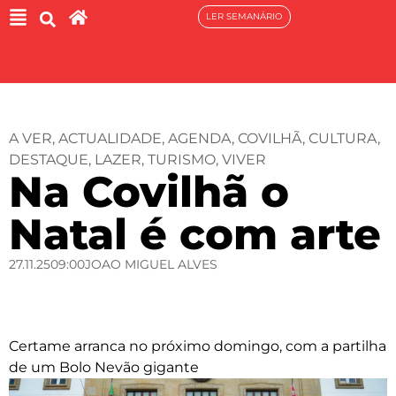
LER SEMANÁRIO
A VER
,
ACTUALIDADE
,
AGENDA
,
COVILHÃ
,
CULTURA
,
DESTAQUE
,
LAZER
,
TURISMO
,
VIVER
Na Covilhã o
Natal é com arte
27.11.25
09:00
JOAO MIGUEL ALVES
Certame arranca no próximo domingo, com a partilha
de um Bolo Nevão gigante