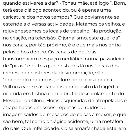
quando estiveres a dar?!- Tchau mãe, até logo “. Bom,
terá este diálogo acontecido, ou é apenas uma
caricatura dos novos tempos? Que obviamente se
estende a diversas actividades. Matamos os velhos, e
rejuvenescemos os locais de trabalho. Na produção,
na criação, na televisão. O jornalismo, este que “dá”
nos canais, por tão próximo, é o que mais nos entra
pelos olhos dentro. Os canais de notícias
transformaram o espaço mediático numa passadeira
de “pitas ” e putos que, postados lá nos “locais dos
crimes” por pastores da desinformação, vão
“enchendo chouriços”, informando coisa pouca.
Voltou a ver-se às carradas a propósito da tragédia
ocorrida em Lisboa com o brutal descarrilamento do
Elevador da Glória. Horas esquecidas de atropeladas e
atrapalhadas emissões, repletas de ruídos de
imagem saídos de mosaicos de coisas a mexer, e que
são bem, tal como o trágico acidente, uma metáfora
do país. Que infelicidade. Coisa amarfanhada esta, em