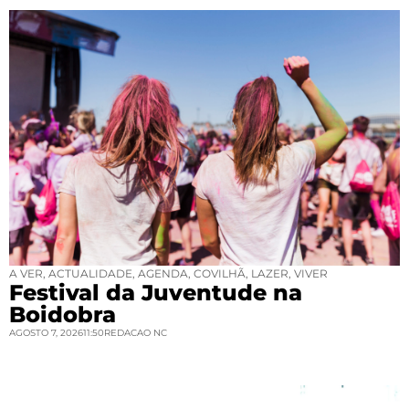
A VER
,
ACTUALIDADE
,
AGENDA
,
COVILHÃ
,
LAZER
,
VIVER
Festival da Juventude na
Boidobra
AGOSTO 7, 2026
11:50
REDACAO NC