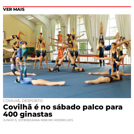
VER MAIS
COVILHÃ
,
DESPORTO
Covilhã é no sábado palco para
400 ginastas
JUNHO 5, 2019
08:53
ANA RIBEIRO RODRIGUES