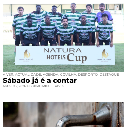
A VER
,
ACTUALIDADE
,
AGENDA
,
COVILHÃ
,
DESPORTO
,
DESTAQUE
Sábado já é a contar
AGOSTO 7, 2026
09:38
JOAO MIGUEL ALVES