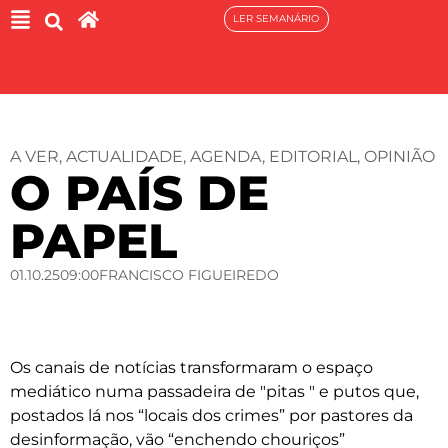
LER SEMANÁRIO
A VER
,
ACTUALIDADE
,
AGENDA
,
EDITORIAL
,
OPINIÃO
O PAÍS DE
PAPEL
01.10.25
09:00
FRANCISCO FIGUEIREDO
Os canais de notícias transformaram o espaço
mediático numa passadeira de "pitas " e putos que,
postados lá nos “locais dos crimes” por pastores da
desinformação, vão “enchendo chouriços”