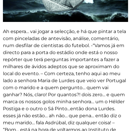
Ah espera… vai jogar a selecção, e há que pintar a tela
com pinceladas de antevisão, análise, comentário,
num desfilar de cientistas do futebol. -“Vamos já em
directo para a porta do estádio onde está o nosso
repórter que terá perguntas importantes a fazer a
milhares de ávidos adeptos que se aproximam do
local do evento. – Com certeza, tenho aqui ao meu
lado a senhora Maria de Lurdes que veio ver Portugal
com o marido e a quem pergunto… quem vai
ganhar? Nós, claro! Por quantos?! dois zero… e quem
marca os nossos golos minha senhora… um o Hélder
Postiga e o outro o Sá Pinto…então dona Lurdes.
esses já não estão… ah não… que pena… então diz o
meu marido… fala Asdrúbal, diz qualquer coisa! –
“Bom… está na hora de voltarmos ao Instituto de