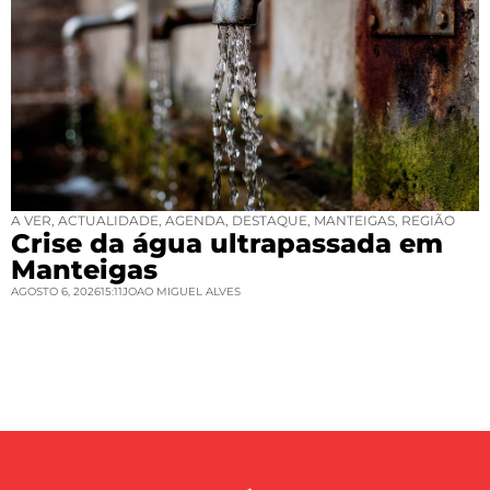
A VER
,
ACTUALIDADE
,
AGENDA
,
DESTAQUE
,
MANTEIGAS
,
REGIÃO
Crise da água ultrapassada em
Manteigas
AGOSTO 6, 2026
15:11
JOAO MIGUEL ALVES