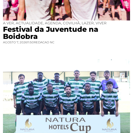
A VER
,
ACTUALIDADE
,
AGENDA
,
COVILHÃ
,
LAZER
,
VIVER
Festival da Juventude na
Boidobra
AGOSTO 7, 2026
11:50
REDACAO NC