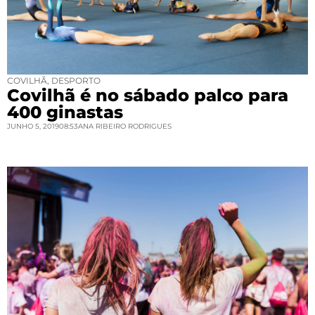
COVILHÃ
,
DESPORTO
Covilhã é no sábado palco para
400 ginastas
JUNHO 5, 2019
08:53
ANA RIBEIRO RODRIGUES