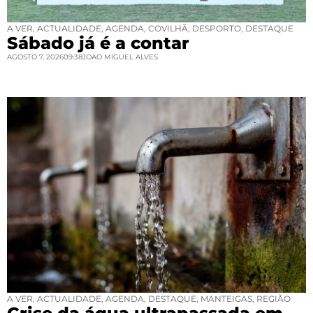
A VER
,
ACTUALIDADE
,
AGENDA
,
COVILHÃ
,
DESPORTO
,
DESTAQUE
Sábado já é a contar
AGOSTO 7, 2026
09:38
JOAO MIGUEL ALVES
A VER
,
ACTUALIDADE
,
AGENDA
,
DESTAQUE
,
MANTEIGAS
,
REGIÃO