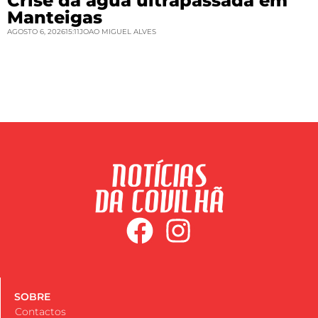
Crise da água ultrapassada em
Manteigas
AGOSTO 6, 2026
15:11
JOAO MIGUEL ALVES
SOBRE
Contactos