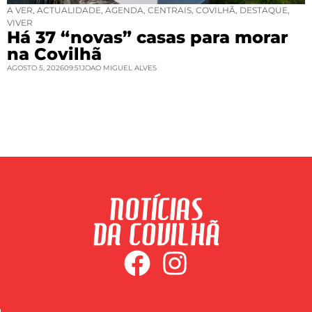
A VER
,
ACTUALIDADE
,
AGENDA
,
CENTRAIS
,
COVILHÃ
,
DESTAQUE
,
VIVER
Há 37 “novas” casas para morar
na Covilhã
AGOSTO 5, 2026
09:51
JOAO MIGUEL ALVES