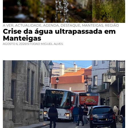
A VER
,
ACTUALIDADE
,
AGENDA
,
DESTAQUE
,
MANTEIGAS
,
REGIÃO
Crise da água ultrapassada em
Manteigas
AGOSTO 6, 2026
15:11
JOAO MIGUEL ALVES