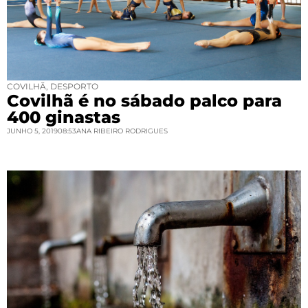
COVILHÃ
,
DESPORTO
Covilhã é no sábado palco para
400 ginastas
JUNHO 5, 2019
08:53
ANA RIBEIRO RODRIGUES