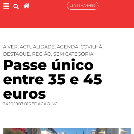
LER SEMANÁRIO
A VER
,
ACTUALIDADE
,
AGENDA
,
COVILHÃ
,
DESTAQUE
,
REGIÃO
,
SEM CATEGORIA
Passe único
entre 35 e 45
euros
24.10.19
07:01
REDACAO NC