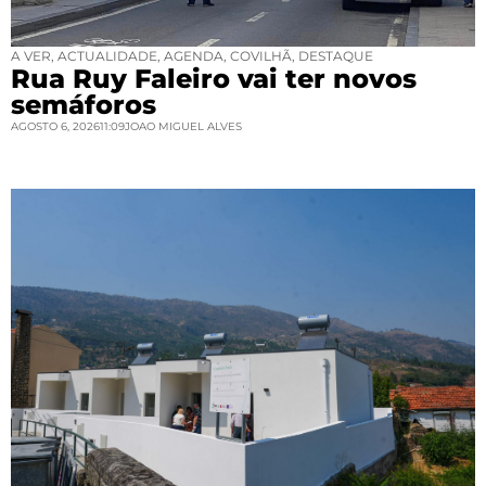
A VER
,
ACTUALIDADE
,
AGENDA
,
COVILHÃ
,
DESTAQUE
Rua Ruy Faleiro vai ter novos
semáforos
AGOSTO 6, 2026
11:09
JOAO MIGUEL ALVES