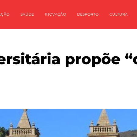
AÇÃO
SAÚDE
INOVAÇÃO
DESPORTO
CULTURA
ersitária propõe “