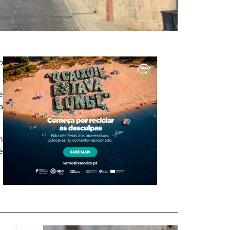
o
e
a
m
e