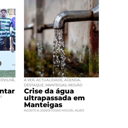
COVILHÃ
,
A VER
,
ACTUALIDADE
,
AGENDA
,
DESTAQUE
,
MANTEIGAS
,
REGIÃO
ntar
Crise da água
ultrapassada em
ES
Manteigas
AGOSTO 6, 2026
15:11
JOAO MIGUEL ALVES