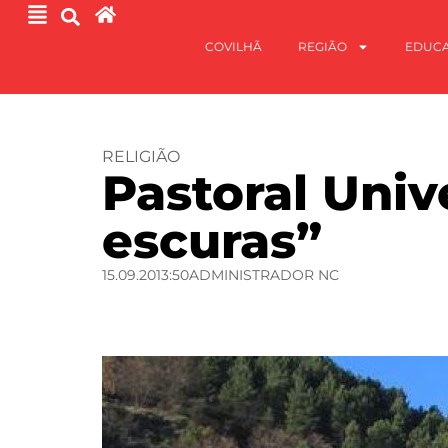
COVILHÃ
REGIÃO
EDUC
RELIGIÃO
Pastoral Univ
escuras”
15.09.20
13:50
ADMINISTRADOR NC