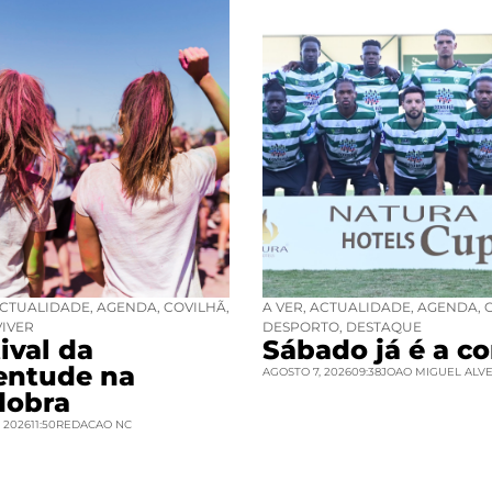
CTUALIDADE
,
AGENDA
,
COVILHÃ
,
A VER
,
ACTUALIDADE
,
AGENDA
,
VIVER
DESPORTO
,
DESTAQUE
ival da
Sábado já é a co
entude na
AGOSTO 7, 2026
09:38
JOAO MIGUEL ALV
dobra
 2026
11:50
REDACAO NC