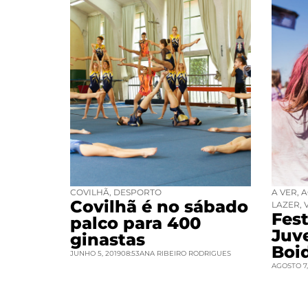
COVILHÃ
,
DESPORTO
A VER
,
A
Covilhã é no sábado
LAZER
,
Fest
palco para 400
Juv
ginastas
Boi
JUNHO 5, 2019
08:53
ANA RIBEIRO RODRIGUES
AGOSTO 7,