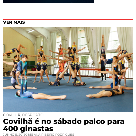
VER MAIS
COVILHÃ
,
DESPORTO
Covilhã é no sábado palco para
400 ginastas
JUNHO 5, 2019
08:53
ANA RIBEIRO RODRIGUES