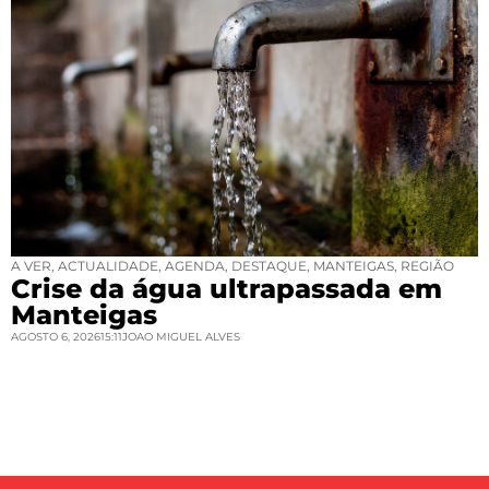
A VER
,
ACTUALIDADE
,
AGENDA
,
DESTAQUE
,
MANTEIGAS
,
REGIÃO
Crise da água ultrapassada em
Manteigas
AGOSTO 6, 2026
15:11
JOAO MIGUEL ALVES