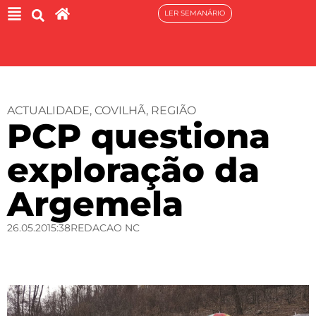
LER SEMANÁRIO
ACTUALIDADE
,
COVILHÃ
,
REGIÃO
PCP questiona
exploração da
Argemela
26.05.20
15:38
REDACAO NC