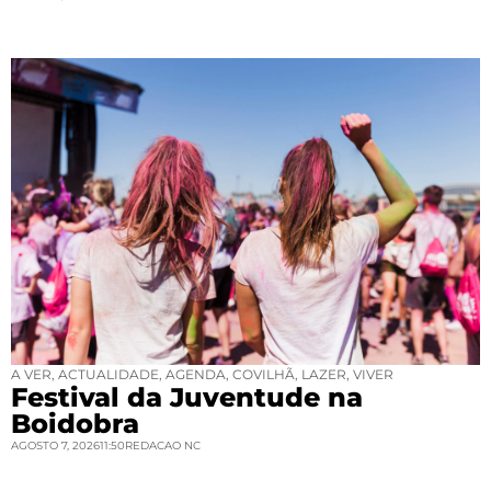
A VER
,
ACTUALIDADE
,
AGENDA
,
COVILHÃ
,
LAZER
,
VIVER
Festival da Juventude na
Boidobra
AGOSTO 7, 2026
11:50
REDACAO NC